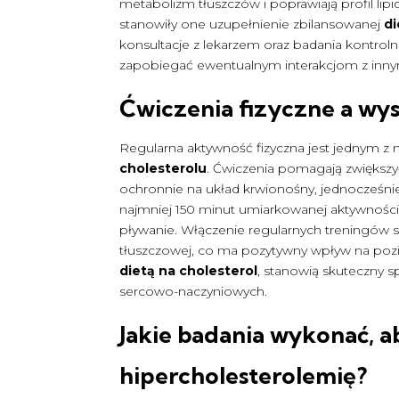
metabolizm tłuszczów i poprawiają profil l
stanowiły one uzupełnienie zbilansowanej
di
konsultacje z lekarzem oraz badania kontrol
zapobiegać ewentualnym interakcjom z inny
Ćwiczenia fizyczne a wys
Regularna aktywność fizyczna jest jednym z n
cholesterolu
. Ćwiczenia pomagają zwiększyć
ochronnie na układ krwionośny, jednocześnie 
najmniej 150 minut umiarkowanej aktywności f
pływanie. Włączenie regularnych treningów 
tłuszczowej, co ma pozytywny wpływ na pozi
dietą na cholesterol
, stanowią skuteczny s
sercowo-naczyniowych.
Jakie badania wykonać, 
hipercholesterolemię?