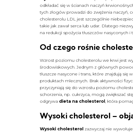
odkładać się w ścianach naczyń krwionośnyc
tych złogów prowadzi do zwężenia naczyń, 
cholesterolu LDL jest szczególnie niebezp
takie jak zawał serca lub udar. Dlatego niezwy
na redukcji spożycia tłuszczów nasyconych i 
Od czego rośnie choleste
Wzrost poziomu cholesterolu we krwi jest wy
środowiskowych. Jednym z głównych powodó
tłuszcze nasycone i trans, które znajdują si
produktach mlecznych. Brak aktywności fizy
przyczyniają się do wzrostu poziomu choleste
schorzenia, np. cukrzyca, mogą zwiększać stę
odgrywa
dieta na cholesterol
, która poma
Wysoki cholesterol – ob
Wysoki cholesterol
zazwyczaj nie wywołuje