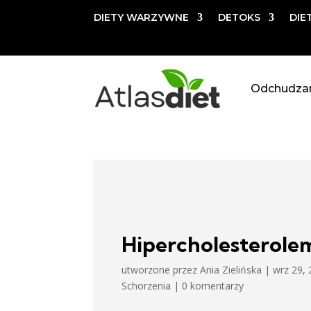
DIETY WARZYWNE
DETOKS
DIE
Odchudza
Hipercholesterole
utworzone przez
Ania Zielińska
|
wrz 29,
Schorzenia
|
0 komentarzy