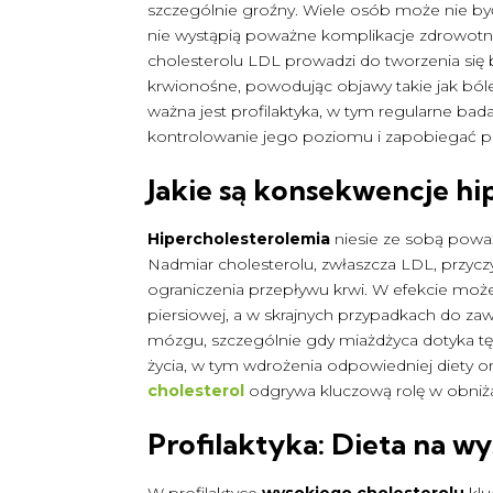
szczególnie groźny. Wiele osób może nie by
nie wystąpią poważne komplikacje zdrowotne
cholesterolu LDL prowadzi do tworzenia si
krwionośne, powodując objawy takie jak bóle 
ważna jest profilaktyka, w tym regularne bad
kontrolowanie jego poziomu i zapobiegać 
Jakie są konsekwencje hi
Hipercholesterolemia
niesie ze sobą powa
Nadmiar cholesterolu, zwłaszcza LDL, przyczy
ograniczenia przepływu krwi. W efekcie może
piersiowej, a w skrajnych przypadkach do za
mózgu, szczególnie gdy miażdżyca dotyka tęt
życia, w tym wdrożenia odpowiedniej diety or
cholesterol
odgrywa kluczową rolę w obniż
Profilaktyka: Dieta na wy
W profilaktyce
wysokiego cholesterolu
klu