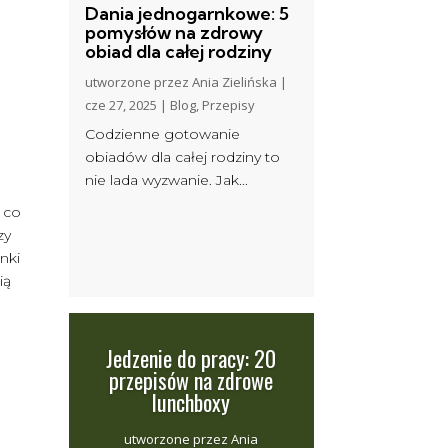
Dania jednogarnkowe: 5
pomysłów na zdrowy
obiad dla całej rodziny
utworzone przez
Ania Zielińska
|
cze 27, 2025
|
Blog
,
Przepisy
Codzienne gotowanie
obiadów dla całej rodziny to
nie lada wyzwanie. Jak...
ę co
zy
nki
ią
Jedzenie do pracy: 20
przepisów na zdrowe
lunchboxy
utworzone przez
Ania