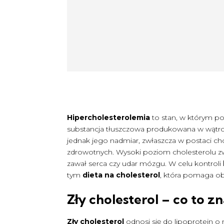
Hipercholesterolemia
to stan, w którym poz
substancja tłuszczowa produkowana w wątro
jednak jego nadmiar, zwłaszcza w postaci 
zdrowotnych. Wysoki poziom cholesterolu zw
zawał serca czy udar mózgu. W celu kontroli
tym
dieta na cholesterol
, która pomaga obn
Zły cholesterol – co to z
Zły cholesterol
odnosi się do lipoprotein o 