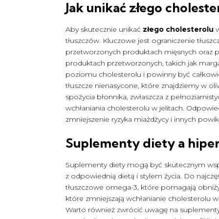
Jak unikać złego choleste
Aby skutecznie unikać
złego cholesterolu
w
tłuszczów. Kluczowe jest ograniczenie tłusz
przetworzonych produktach mięsnych oraz pe
produktach przetworzonych, takich jak margar
poziomu cholesterolu i powinny być całkowi
tłuszcze nienasycone, które znajdziemy w ol
spożycia błonnika, zwłaszcza z pełnoziarn
wchłaniania cholesterolu w jelitach. Odpow
zmniejszenie ryzyka miażdżycy i innych powi
Suplementy diety a hipe
Suplementy diety mogą być skutecznym ws
z odpowiednią dietą i stylem życia. Do najc
tłuszczowe omega-3, które pomagają obniżyć 
które zmniejszają wchłanianie cholesterolu 
Warto również zwrócić uwagę na suplementy 