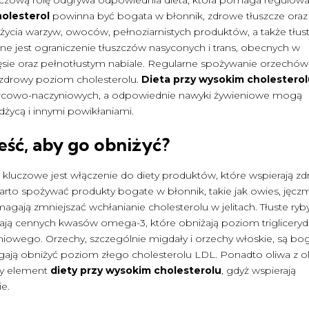
holesterol
powinna być bogata w błonnik, zdrowe tłuszcze oraz
ożycia warzyw, owoców, pełnoziarnistych produktów, a także tłus
e jest ograniczenie tłuszczów nasyconych i trans, obecnych w
ie oraz pełnotłustym nabiale. Regularne spożywanie orzechów
a zdrowy poziom cholesterolu.
Dieta przy wysokim cholestero
sercowo-naczyniowych, a odpowiednie nawyki żywieniowe mogą
życą i innymi powikłaniami.
eść, aby go obniżyć?
, kluczowe jest włączenie do diety produktów, które wspierają z
warto spożywać produkty bogate w błonnik, takie jak owies, jęcz
agają zmniejszać wchłanianie cholesterolu w jelitach. Tłuste ryby
rczają cennych kwasów omega-3, które obniżają poziom triglicery
owego. Orzechy, szczególnie migdały i orzechy włoskie, są bo
ają obniżyć poziom złego cholesterolu LDL. Ponadto oliwa z ol
ły element
diety przy wysokim cholesterolu
, gdyż wspierają
e.