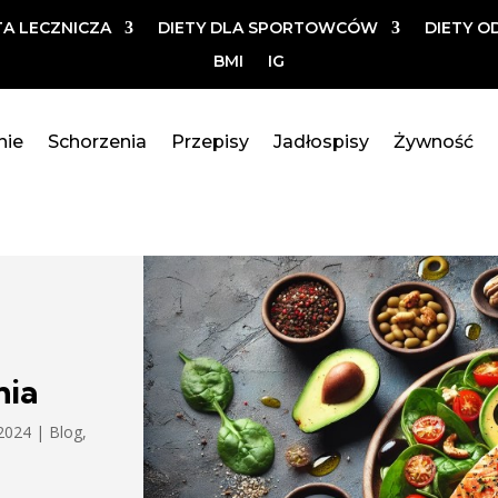
TA LECZNICZA
DIETY DLA SPORTOWCÓW
DIETY O
BMI
IG
nie
Schorzenia
Przepisy
Jadłospisy
Żywność
mia
 2024
|
Blog
,