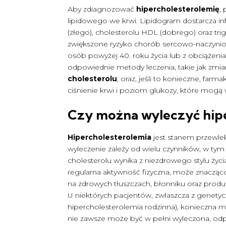
Aby zdiagnozować
hipercholesterolemię
,
lipidowego we krwi. Lipidogram dostarcza in
(złego), cholesterolu HDL (dobrego) oraz tr
zwiększone ryzyko chorób sercowo-naczynio
osób powyżej 40. roku życia lub z obciążen
odpowiednie metody leczenia, takie jak zmi
cholesterolu
, oraz, jeśli to konieczne, far
ciśnienie krwi i poziom glukozy, które mogą
Czy można wyleczyć hip
Hipercholesterolemia
jest stanem przewlek
wyleczenie zależy od wielu czynników, w t
cholesterolu wynika z niezdrowego stylu życ
regularna aktywność fizyczna, może znacząc
na zdrowych tłuszczach, błonniku oraz prod
U niektórych pacjentów, zwłaszcza z genety
hipercholesterolemia rodzinna), konieczna 
nie zawsze może być w pełni wyleczona, odpo