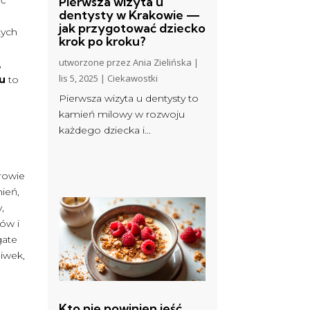
Pierwsza wizyta u
dentysty w Krakowie —
jak przygotować dziecko
tych
krok po kroku?
utworzone przez
Ania Zielińska
|
,
lis 5, 2025
|
Ciekawostki
lu
to
Pierwsza wizyta u dentysty to
kamień milowy w rozwoju
każdego dziecka i...
drowie
mień,
,
dów i
gate
iwek,
Kto nie powinien jeść