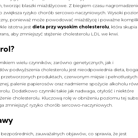
h, tworząc blaszki miażdżycowe. Z biegiem czasu nagromadzeni
co zwiększa ryzyko chorób sercowo-naczyniowych. Wysoki pozi
ieczny, ponieważ może powodować miażdżycę i poważne komplik
kle istotna jest
dieta przy wysokim cholesterolu
, która skupia
trans, aby zmniejszyć stężenie cholesterolu LDL we krwi.
rol?
nikiem wielu czynników, zarówno genetycznych, jak i
w podwyższenia cholesterolu jest nieodpowiednia dieta, boga
ę w przetworzonych produktach, czerwonym mięsie i pełnotłustych
cznej, palenie papierosów oraz nadmierne spożycie alkoholu rów
rolu. Dodatkowo czynniki takie jak nadwaga, otyłość i niektóre
żenie cholesterolu. Kluczową rolę w obniżeniu poziomu tej subst
ga zmniejszyć ryzyko chorób sercowo-naczyniowych.
jawy
 bezpośrednich, zauważalnych objawów, co sprawia, że jest