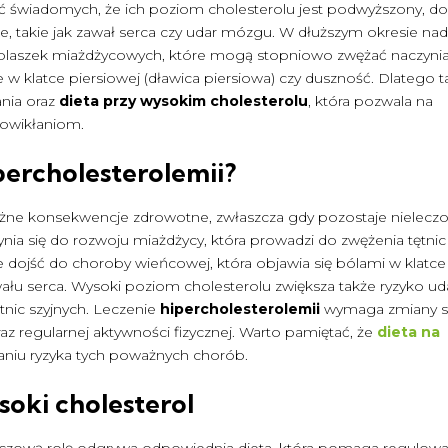
ć świadomych, że ich poziom cholesterolu jest podwyższony, d
, takie jak zawał serca czy udar mózgu. W dłuższym okresie na
ę blaszek miażdżycowych, które mogą stopniowo zwężać naczyni
w klatce piersiowej (dławica piersiowa) czy duszność. Dlatego t
ania oraz
dieta przy wysokim cholesterolu
, która pozwala na
powikłaniom.
percholesterolemii?
żne konsekwencje zdrowotne, zwłaszcza gdy pozostaje nieleczo
nia się do rozwoju miażdżycy, która prowadzi do zwężenia tętnic 
 dojść do choroby wieńcowej, która objawia się bólami w klatce
wału serca. Wysoki poziom cholesterolu zwiększa także ryzyko ud
nic szyjnych. Leczenie
hipercholesterolemii
wymaga zmiany s
az regularnej aktywności fizycznej. Warto pamiętać, że
dieta na
aniu ryzyka tych poważnych chorób.
soki cholesterol
czową rolę odgrywa odpowiednia dieta, która pomaga regulow