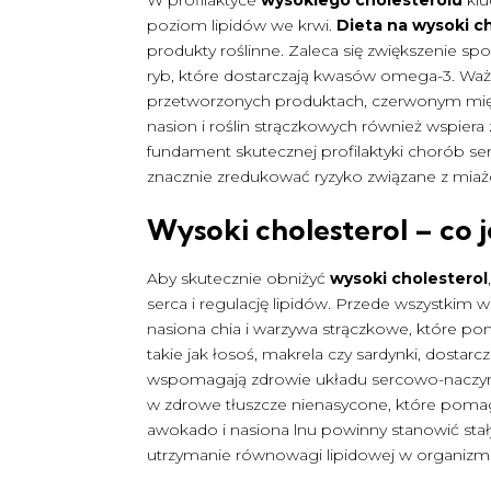
poziom lipidów we krwi.
Dieta na wysoki c
produkty roślinne. Zaleca się zwiększenie sp
ryb, które dostarczają kwasów omega-3. Ważn
przetworzonych produktach, czerwonym mięs
nasion i roślin strączkowych również wspier
fundament skutecznej profilaktyki chorób 
znacznie zredukować ryzyko związane z miażd
Wysoki cholesterol – co j
Aby skutecznie obniżyć
wysoki cholesterol
serca i regulację lipidów. Przede wszystkim 
nasiona chia i warzywa strączkowe, które pom
takie jak łosoś, makrela czy sardynki, dosta
wspomagają zdrowie układu sercowo-naczyni
w zdrowe tłuszcze nienasycone, które pomag
awokado i nasiona lnu powinny stanowić sta
utrzymanie równowagi lipidowej w organizmi