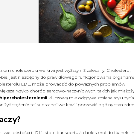
iom cholesterolu we krwi jest wyższy niż zalecany. Cholesterol,
bie, jest niezbędny do prawidłowego funkcjonowania organizm
cholesterolu LDL, może prowadzić do poważnych problemów
iększa ryzyko chorób sercowo-naczyniowych, takich jak miażdży
hipercholesterolemii
kluczową rolę odgrywa zmiana stylu życia
iżyć stężenie tej substancji we krwi i poprawić ogólny stan zdro
naczy?
niskiej gęstości (LDL), które transportują cholesterol do tkanek 