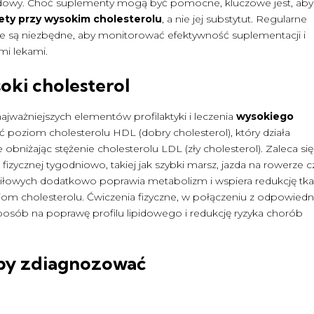
ipidowy. Choć suplementy mogą być pomocne, kluczowe jest, aby
ety przy wysokim cholesterolu
, a nie jej substytut. Regularne
ne są niezbędne, aby monitorować efektywność suplementacji i
mi lekami.
oki cholesterol
ajważniejszych elementów profilaktyki i leczenia
wysokiego
 poziom cholesterolu HDL (dobry cholesterol), który działa
obniżając stężenie cholesterolu LDL (zły cholesterol). Zaleca si
izycznej tygodniowo, takiej jak szybki marsz, jazda na rowerze c
siłowych dodatkowo poprawia metabolizm i wspiera redukcję tka
om cholesterolu. Ćwiczenia fizyczne, w połączeniu z odpowiedn
posób na poprawę profilu lipidowego i redukcję ryzyka chorób
aby zdiagnozować