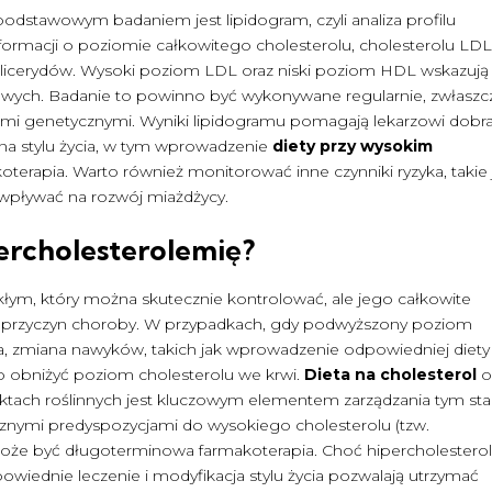
 podstawowym badaniem jest lipidogram, czyli analiza profilu
formacji o poziomie całkowitego cholesterolu, cholesterolu LD
iglicerydów. Wysoki poziom LDL oraz niski poziom HDL wskazują
wych. Badanie to powinno być wykonywane regularnie, zwłaszc
iami genetycznymi. Wyniki lipidogramu pomagają lekarzowi dobr
ana stylu życia, w tym wprowadzenie
diety przy wysokim
makoterapia. Warto również monitorować inne czynniki ryzyka, takie 
 wpływać na rozwój miażdżycy.
ercholesterolemię?
łym, który można skutecznie kontrolować, ale jego całkowite
ym przyczyn choroby. W przypadkach, gdy podwyższony poziom
ia, zmiana nawyków, takich jak wprowadzenie odpowiedniej diety 
o obniżyć poziom cholesterolu we krwi.
Dieta na cholesterol
o
uktach roślinnych jest kluczowym elementem zarządzania tym st
cznymi predyspozycjami do wysokiego cholesterolu (tzw.
może być długoterminowa farmakoterapia. Choć hipercholestero
wiednie leczenie i modyfikacja stylu życia pozwalają utrzymać