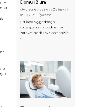
Domu i Biura
opóki
dmiar
utworzone przez
Ania Zielińska
|
a
lis 10, 2025
|
Żywność
ak
Szukasz wygodnego
rozwiązania na codzienne,
zdrowe posiłki w Chrzanowie
i...
na.
i
aru
tylu
ać