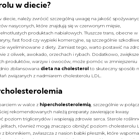
rolu w diecie?
 diecie, należy zwrócić szczególną uwagę na jakość spożywany
czów nasyconych, które znajdują się w czerwonym mięsie,
łnotłustych produktach nabiałowych. Tłuszcze trans, obecne w 
yny, fast food czy wypieki komercyjne, są szczególnie szkodliwe
cie wyeliminowane z diety. Zamiast tego, warto postawić na zd
iwie z oliwek, awokado, orzechach i rybach. Dodatkowo, zwiększe
istych produktów, warzyw i owoców, może pomóc w zmniejszeniu
iednio zbilansowana
dieta na cholesterol
to skuteczny sposób 
kłań związanych z nadmiarem cholesterolu LDL.
rcholesterolemia
parciem w walce z
hipercholesterolemią
, szczególnie w połąc
zęściej rekomendowanych należą preparaty zawierające kwasy
poziom triglicerydów i wspierają zdrowie serca. Sterole roślinn
w jelitach, również mogą znacząco obniżyć poziom cholesterolu 
z błonnikiem, zwłaszcza z nasion babki płesznik, które wspoma