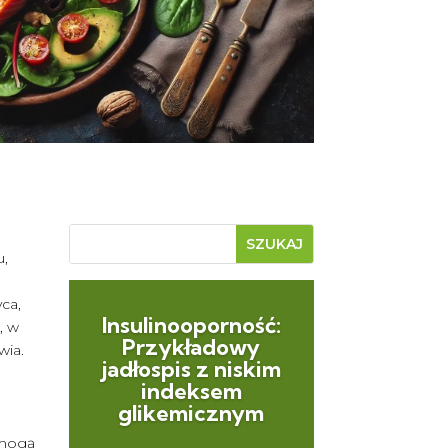
u,
ca,
Insulinooporność:
, w
Przykładowy
wia.
jadłospis z niskim
indeksem
glikemicznym
i mogą