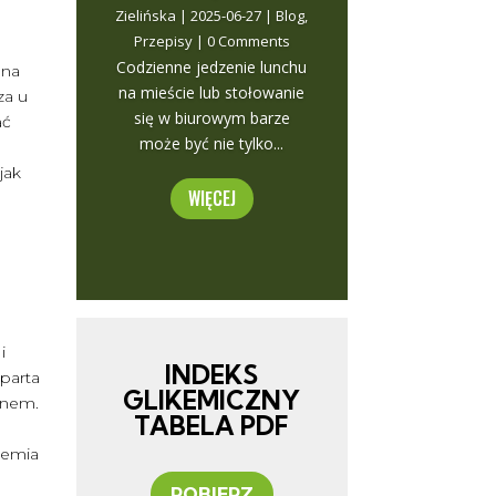
Zielińska
|
2025-06-27
|
Blog
,
Przepisy
| 0 Comments
L
Codzienne jedzenie lunchu
 na
na mieście lub stołowanie
za u
się w biurowym barze
ać
może być nie tylko...
jak
WIĘCEJ
i
INDEKS
parta
GLIKEMICZNY
anem.
TABELA PDF
lemia
POBIERZ