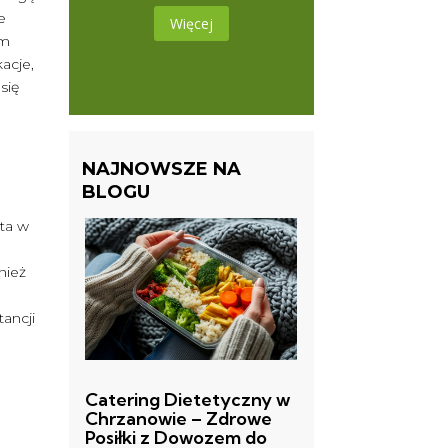
e
Więcej
om
acje,
 się
NAJNOWSZE NA
BLOGU
ta w
nież
ancji
Catering Dietetyczny w
Chrzanowie – Zdrowe
Posiłki z Dowozem do