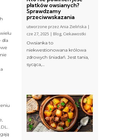
płatków owsianych?
Sprawdzamy
przeciwwskazania
ch
utworzone przez
Ania Zielińska
|
wielu
cze 27, 2025
|
Blog
,
Ciekawostki
 dla
Owsianka to
rowe
niekwestionowana królowa
nie
zdrowych śniadań. Jest tania,
sycąca,...
na
zeniu
e,
LDL.
gają