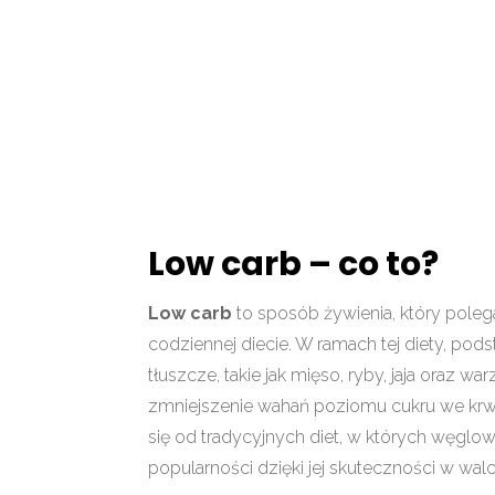
Low carb – co to?
Low carb
to sposób żywienia, który pol
codziennej diecie. W ramach tej diety, pods
tłuszcze, takie jak mięso, ryby, jaja ora
zmniejszenie wahań poziomu cukru we krwi
się od tradycyjnych diet, w których węglow
popularności dzięki jej skuteczności w wal