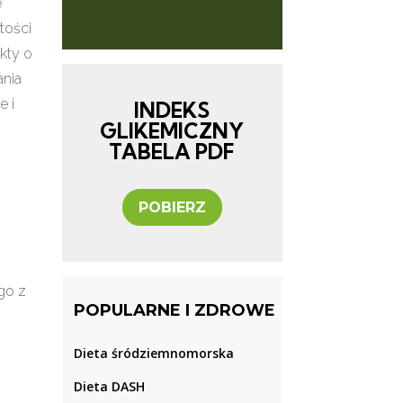
e
tości
kty o
ania
e i
INDEKS
GLIKEMICZNY
TABELA PDF
POBIERZ
ego z
POPULARNE I ZDROWE
Dieta śródziemnomorska
Dieta DASH