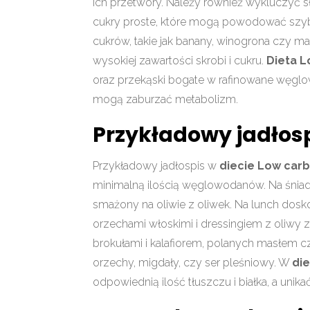
ich przetwory. Należy również wykluczyć s
cukry proste, które mogą powodować szyb
cukrów, takie jak banany, winogrona czy m
wysokiej zawartości skrobi i cukru.
Dieta L
oraz przekąski bogate w rafinowane węglow
mogą zaburzać metabolizm.
Przykładowy jadłosp
Przykładowy jadłospis w
diecie Low car
minimalną ilością węglowodanów. Na śniad
smażony na oliwie z oliwek. Na lunch dosko
orzechami włoskimi i dressingiem z oliwy z
brokułami i kalafiorem, polanych masłem 
orzechy, migdały, czy ser pleśniowy. W
di
odpowiednią ilość tłuszczu i białka, a un