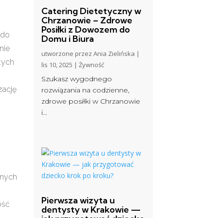
Catering Dietetyczny w
Chrzanowie – Zdrowe
Posiłki z Dowozem do
 do
Domu i Biura
nie
utworzone przez
Ania Zielińska
|
tych
lis 10, 2025
|
Żywność
Szukasz wygodnego
zację
rozwiązania na codzienne,
zdrowe posiłki w Chrzanowie
i...
jnych
Pierwsza wizyta u
ość
dentysty w Krakowie —