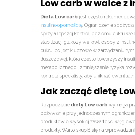
Low carb w walce z 
Dieta Low carb
jest często rekomendowa
insulinoopornością
. Ograniczenie spożyci
sprzyja lepszej kontroli poziomu cukru we 
stabilizacji glukozy we krwi, osoby z in
cukru, co jest kluczowe w zarządzaniu ty
tłuszczowej, która często towarzyszy ins
metabolicznego i zmniejszenie ryzyka rozw
kontrolą specjalisty, aby uniknąć ewentu
Jak zacząć dietę Lo
Rozpoczęcie
diety Low carb
wymaga prze
odżywianie przy jednoczesnym ograniczen
produktów o wysokiej zawartości węglowod
produkty. Warto skupić się na wprowadzaniu