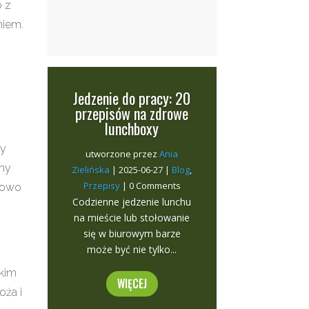
b z
niem.
Jedzenie do pracy: 20
przepisów na zdrowe
lunchboxy
ny
utworzone przez
Ania
chy
Zielińska
|
2025-06-27
|
Blog
,
Przepisy
| 0 Comments
kowo
Codzienne jedzenie lunchu
na mieście lub stołowanie
się w biurowym barze
może być nie tylko...
okim
WIĘCEJ
oża i