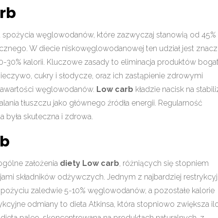
arb
iu spożycia węglowodanów, które zazwyczaj stanowią od 45%
znego. W diecie niskowęglowodanowej ten udział jest znacz
0-30% kalorii. Kluczowe zasady to eliminacja produktów boga
ieczywo, cukry i słodycze, oraz ich zastąpienie zdrowymi
j zawartości węglowodanów.
Low carb
kładzie nacisk na stabili
ania tłuszczu jako głównego źródła energii. Regularność
ieta była skuteczna i zdrowa.
rb
w ogólne założenia
diety Low carb
, różniących się stopniem
ami składników odżywczych. Jednym z najbardziej restrykcy
na spożyciu zaledwie 5-10% węglowodanów, a pozostałe kalorie
kcyjne odmiany to dieta Atkinsa, która stopniowo zwiększa il
ieta paleo, skoncentrowana na produktach naturalnych, z