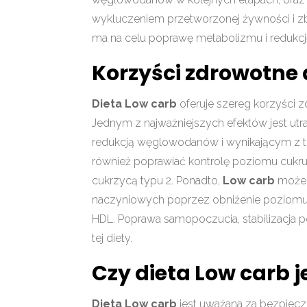
wykluczeniem przetworzonej żywności i zb
ma na celu poprawę metabolizmu i redukcję
Korzyści zdrowotne 
Dieta Low carb
oferuje szereg korzyści z
Jednym z najważniejszych efektów jest ut
redukcją węglowodanów i wynikającym z t
również poprawiać kontrolę poziomu cukru 
cukrzycą typu 2. Ponadto,
Low carb
może 
naczyniowych poprzez obniżenie poziomu 
HDL. Poprawa samopoczucia, stabilizacja p
tej diety.
Czy dieta Low carb 
Dieta Low carb
jest uważana za bezpieczn