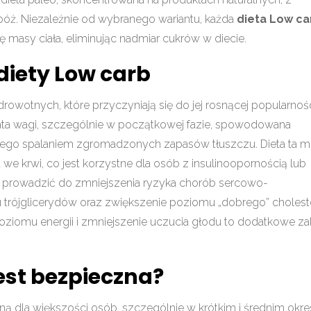
óż. Niezależnie od wybranego wariantu, każda
dieta Low ca
 masy ciała, eliminując nadmiar cukrów w diecie.
diety Low carb
drowotnych, które przyczyniają się do jej rosnącej popularnośc
rata wagi, szczególnie w początkowej fazie, spowodowana
ego spalaniem zgromadzonych zapasów tłuszczu. Dieta ta 
we krwi, co jest korzystne dla osób z insulinoopornością lub
prowadzić do zmniejszenia ryzyka chorób sercowo-
trójglicerydów oraz zwiększenie poziomu „dobrego” cholest
oziomu energii i zmniejszenie uczucia głodu to dodatkowe za
jest bezpieczna?
ą dla większości osób, szczególnie w krótkim i średnim okres