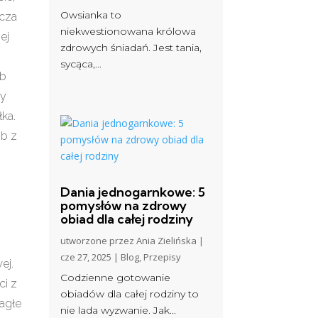
Owsianka to
zcza
niekwestionowana królowa
ej
zdrowych śniadań. Jest tania,
sycąca,...
ób
by
ka.
ób z
Dania jednogarnkowe: 5
pomysłów na zdrowy
obiad dla całej rodziny
utworzone przez
Ania Zielińska
|
cze 27, 2025
|
Blog
,
Przepisy
ej.
Codzienne gotowanie
ci z
obiadów dla całej rodziny to
nagłe
nie lada wyzwanie. Jak...