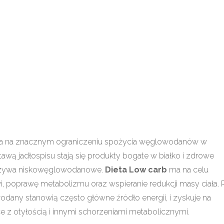
ega na znacznym ograniczeniu spożycia węglowodanów w
tawą jadłospisu stają się produkty bogate w białko i zdrowe
z warzywa niskowęglowodanowe.
Dieta Low carb
ma na celu
, poprawę metabolizmu oraz wspieranie redukcji masy ciała. 
odany stanowią często główne źródło energii, i zyskuje na
ce z otyłością i innymi schorzeniami metabolicznymi.