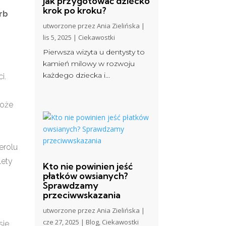
jak przygotować dziecko
krok po kroku?
rb
utworzone przez
Ania Zielińska
|
lis 5, 2025
|
Ciekawostki
Pierwsza wizyta u dentysty to
kamień milowy w rozwoju
każdego dziecka i...
i.
może
erolu
lety
Kto nie powinien jeść
płatków owsianych?
Sprawdzamy
przeciwwskazania
utworzone przez
Ania Zielińska
|
cze 27, 2025
|
Blog
,
Ciekawostki
ie,