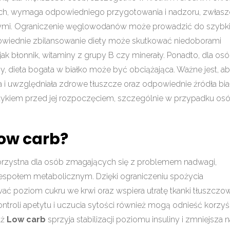
ch, wymaga odpowiedniego przygotowania i nadzoru, zwłas
ymi. Ograniczenie węglowodanów może prowadzić do szybki
dpowiednie zbilansowanie diety może skutkować niedoborami
ak błonnik, witaminy z grupy B czy minerały. Ponadto, dla os
y, dieta bogata w białko może być obciążająca. Ważne jest, a
i uwzględniała zdrowe tłuszcze oraz odpowiednie źródła biał
tetykiem przed jej rozpoczęciem, szczególnie w przypadku os
Low carb?
rzystna dla osób zmagających się z problemem nadwagi,
zespołem metabolicznym. Dzięki ograniczeniu spożycia
ć poziom cukru we krwi oraz wspiera utratę tkanki tłuszczow
roli apetytu i uczucia sytości również mogą odnieść korzyś
aż
Low carb
sprzyja stabilizacji poziomu insuliny i zmniejsza 