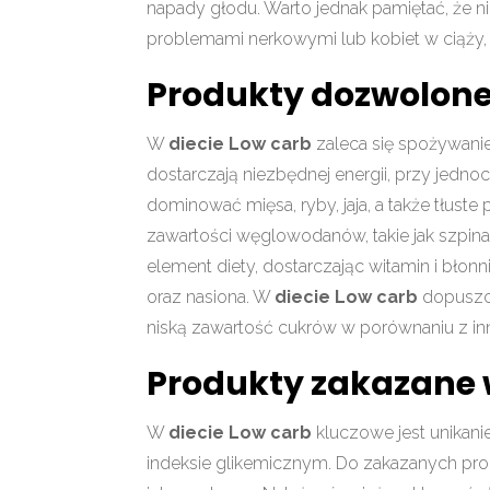
napady głodu. Warto jednak pamiętać, że ni
problemami nerkowymi lub kobiet w ciąży,
Produkty dozwolone 
W
diecie Low carb
zaleca się spożywanie
dostarczają niezbędnej energii, przy jed
dominować mięsa, ryby, jaja, a także tłuste 
zawartości węglowodanów, takie jak szpinak,
element diety, dostarczając witamin i błon
oraz nasiona. W
diecie Low carb
dopuszcz
niską zawartość cukrów w porównaniu z i
Produkty zakazane w
W
diecie Low carb
kluczowe jest unikan
indeksie glikemicznym. Do zakazanych prod