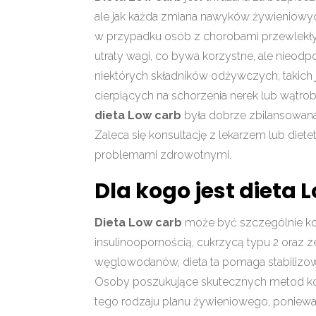
ale jak każda zmiana nawyków żywieniowy
w przypadku osób z chorobami przewlekł
utraty wagi, co bywa korzystne, ale nieo
niektórych składników odżywczych, takich j
cierpiących na schorzenia nerek lub wątrob
dieta Low carb
była dobrze zbilansowana 
Zaleca się konsultację z lekarzem lub die
problemami zdrowotnymi.
Dla kogo jest dieta 
Dieta Low carb
może być szczególnie ko
insulinoopornością, cukrzycą typu 2 oraz 
węglowodanów, dieta ta pomaga stabilizowa
Osoby poszukujące skutecznych metod kont
tego rodzaju planu żywieniowego, poniew