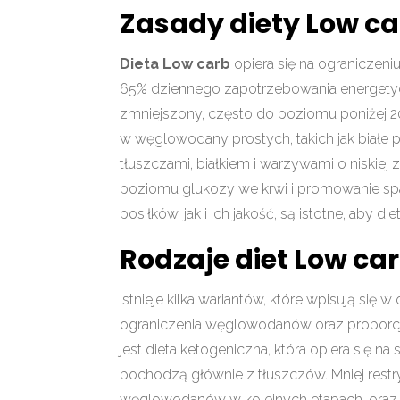
Zasady diety Low c
Dieta Low carb
opiera się na ograniczen
65% dziennego zapotrzebowania energetyc
zmniejszony, często do poziomu poniżej 2
w węglowodany prostych, takich jak białe p
tłuszczami, białkiem i warzywami o niskie
poziomu glukozy we krwi i promowanie spal
posiłków, jak i ich jakość, są istotne, aby d
Rodzaje diet Low ca
Istnieje kilka wariantów, które wpisują się 
ograniczenia węglowodanów oraz proporcj
jest dieta ketogeniczna, która opiera się 
pochodzą głównie z tłuszczów. Mniej restry
węglowodanów w kolejnych etapach, oraz d