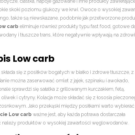
łodycze, ciastka, napoje gazowane i inne produkty zawierając
kie skoki poziomu glukozy we krwi. Owoce o wysokiej zawar
ango, także są niewskazane, podobnie jak przetworzone produ
ow carb
eliminuje również produkty typu fast food, gotowe d
odany i tłuszcze trans, które negatywnie wpływają na zdrowi
is Low carb
b
składa się z posiłków bogatych w białko i zdrowe tłuszcze, z
anie można zaserwować omlet z jajek, szpinaku i awokado,
nale sprawdzi się sałatka z grillowanym kurczakiem, fetą,
 oliwek i cytryny. Kolacja może składać się z łososia pieczon
czosnkowym. Jako przekąski między posiłkami warto wybierać
ecie Low carb
ważne jest, aby każda potrawa dostarczała
ikać należy produktów o wysokiej zawartości węglowodanów.