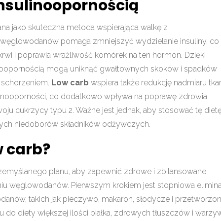
insulinoopornością
na jako skuteczna metoda wspierająca walkę z
a węglowodanów pomaga zmniejszyć wydzielanie insuliny, co
krwi i poprawia wrażliwość komórek na ten hormon. Dzięki
sulinoopornością mogą uniknąć gwałtownych skoków i spadków
m schorzeniem.
Low carb
wspiera także redukcję nadmiaru tka
ulinooporności, co dodatkowo wpływa na poprawę zdrowia
oju cukrzycy typu 2. Ważne jest jednak, aby stosować tę diet
alnych niedoborów składników odżywczych.
w carb?
myślanego planu, aby zapewnić zdrowe i zbilansowane
iu węglowodanów. Pierwszym krokiem jest stopniowa elimina
anów, takich jak pieczywo, makaron, słodycze i przetworzo
 do diety większej ilości białka, zdrowych tłuszczów i warzy