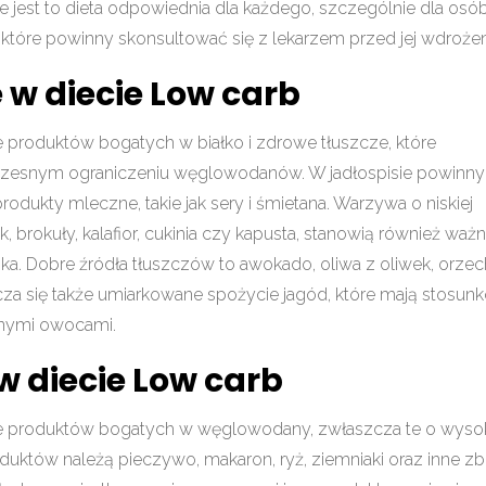
e jest to dieta odpowiednia dla każdego, szczególnie dla osó
 które powinny skonsultować się z lekarzem przed jej wdroże
w diecie Low carb
 produktów bogatych w białko i zdrowe tłuszcze, które
noczesnym ograniczeniu węglowodanów. W jadłospisie powinny
produkty mleczne, takie jak sery i śmietana. Warzywa o niskiej
 brokuły, kalafior, cukinia czy kapusta, stanowią również waż
nika. Dobre źródła tłuszczów to awokado, oliwa z oliwek, orze
a się także umiarkowane spożycie jagód, które mają stosun
nnymi owocami.
 diecie Low carb
ie produktów bogatych w węglowodany, zwłaszcza te o wys
uktów należą pieczywo, makaron, ryż, ziemniaki oraz inne zb