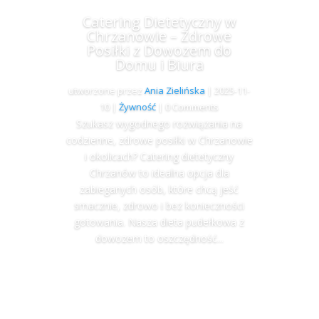
Catering Dietetyczny w
Chrzanowie – Zdrowe
Posiłki z Dowozem do
Domu i Biura
utworzone przez
Ania Zielińska
|
2025-11-
10
|
Żywność
| 0 Comments
Szukasz wygodnego rozwiązania na
codzienne, zdrowe posiłki w Chrzanowie
i okolicach? Catering dietetyczny
Chrzanów to idealna opcja dla
zabieganych osób, które chcą jeść
smacznie, zdrowo i bez konieczności
gotowania. Nasza dieta pudełkowa z
dowozem to oszczędność...
Więcej