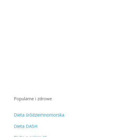
Indeks glikemiczny tabela
pdf
Pobierz
Popularne i zdrowe
Dieta śródziemnomorska
Dieta DASH