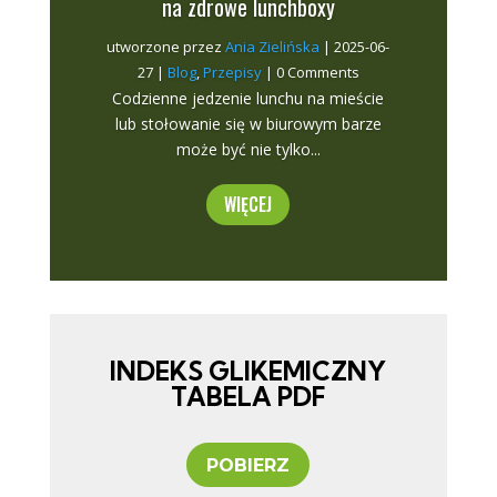
na zdrowe lunchboxy
utworzone przez
Ania Zielińska
|
2025-06-
27
|
Blog
,
Przepisy
| 0 Comments
Codzienne jedzenie lunchu na mieście
lub stołowanie się w biurowym barze
może być nie tylko...
WIĘCEJ
INDEKS GLIKEMICZNY
TABELA PDF
POBIERZ