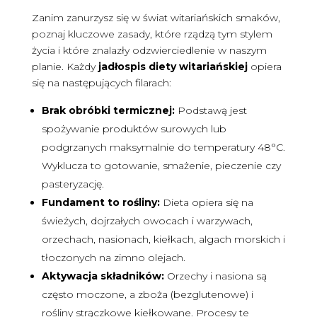
Zanim zanurzysz się w świat witariańskich smaków,
poznaj kluczowe zasady, które rządzą tym stylem
życia i które znalazły odzwierciedlenie w naszym
planie. Każdy
jadłospis diety witariańskiej
opiera
się na następujących filarach:
Brak obróbki termicznej:
Podstawą jest
spożywanie produktów surowych lub
podgrzanych maksymalnie do temperatury 48°C.
Wyklucza to gotowanie, smażenie, pieczenie czy
pasteryzację.
Fundament to rośliny:
Dieta opiera się na
świeżych, dojrzałych owocach i warzywach,
orzechach, nasionach, kiełkach, algach morskich i
tłoczonych na zimno olejach.
Aktywacja składników:
Orzechy i nasiona są
często moczone, a zboża (bezglutenowe) i
rośliny strączkowe kiełkowane. Procesy te