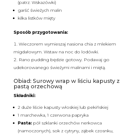
(patrz: Wskazówki)
garść świeżych malin
kilka listków mięty
Sposób przygotowania:
Wieczorem wymieszaj nasiona chia z mlekiem
migdałowym. Wstaw na noc do lodówki.
Rano pudding będzie gotowy. Podawaj go
udekorowanego świeżymi malinami i miętą.
Obiad: Surowy wrap w liściu kapusty z
pastą orzechową
Składniki:
2 duże liście kapusty włoskiej lub pekińskiej
1 marchewka, 1 czerwona papryka
Pasta:
pół szklanki orzechów nerkowca
(namoczonych), sok z cytryny, ząbek czosnku,