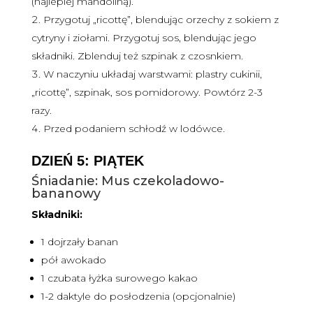
(najlepiej mandoliną).
Przygotuj „ricottę”, blendując orzechy z sokiem z
cytryny i ziołami. Przygotuj sos, blendując jego
składniki. Zblenduj też szpinak z czosnkiem.
W naczyniu układaj warstwami: plastry cukinii,
„ricottę”, szpinak, sos pomidorowy. Powtórz 2-3
razy.
Przed podaniem schłodź w lodówce.
DZIEŃ 5: PIĄTEK
Śniadanie: Mus czekoladowo-
bananowy
Składniki:
1 dojrzały banan
pół awokado
1 czubata łyżka surowego kakao
1-2 daktyle do posłodzenia (opcjonalnie)