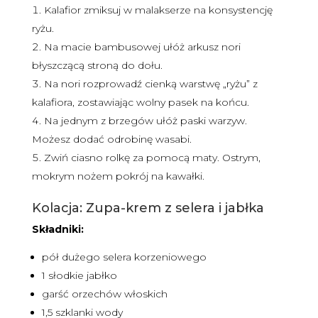
Kalafior zmiksuj w malakserze na konsystencję
ryżu.
Na macie bambusowej ułóż arkusz nori
błyszczącą stroną do dołu.
Na nori rozprowadź cienką warstwę „ryżu” z
kalafiora, zostawiając wolny pasek na końcu.
Na jednym z brzegów ułóż paski warzyw.
Możesz dodać odrobinę wasabi.
Zwiń ciasno rolkę za pomocą maty. Ostrym,
mokrym nożem pokrój na kawałki.
Kolacja: Zupa-krem z selera i jabłka
Składniki:
pół dużego selera korzeniowego
1 słodkie jabłko
garść orzechów włoskich
1,5 szklanki wody