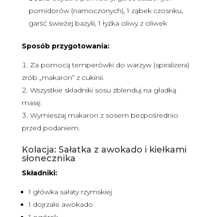
pomidorów (namoczonych), 1 ząbek czosnku,
garść świeżej bazylii, 1 łyżka oliwy z oliwek
Sposób przygotowania:
Za pomocą temperówki do warzyw (spiralizera)
zrób „makaron” z cukinii.
Wszystkie składniki sosu zblenduj na gładką
masę.
Wymieszaj makaron z sosem bezpośrednio
przed podaniem.
Kolacja: Sałatka z awokado i kiełkami
słonecznika
Składniki:
1 główka sałaty rzymskiej
1 dojrzałe awokado
1 ogórek