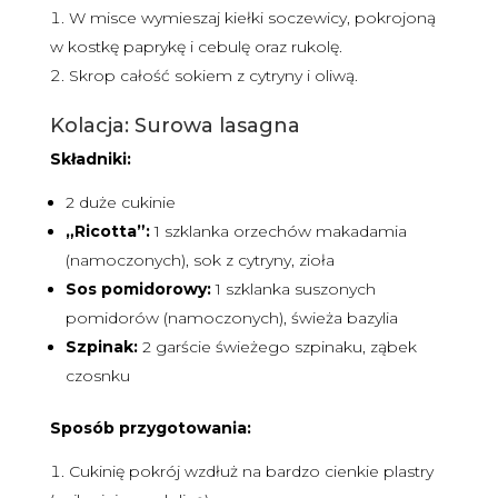
W misce wymieszaj kiełki soczewicy, pokrojoną
w kostkę paprykę i cebulę oraz rukolę.
Skrop całość sokiem z cytryny i oliwą.
Kolacja: Surowa lasagna
Składniki:
2 duże cukinie
„Ricotta”:
1 szklanka orzechów makadamia
(namoczonych), sok z cytryny, zioła
Sos pomidorowy:
1 szklanka suszonych
pomidorów (namoczonych), świeża bazylia
Szpinak:
2 garście świeżego szpinaku, ząbek
czosnku
Sposób przygotowania:
Cukinię pokrój wzdłuż na bardzo cienkie plastry