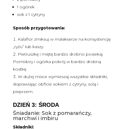
1 ogórek
sok z 1 cytryny
Sposób przygotowania:
Kalafior zmiksuj w malakserze na konsystencję
„ryżu” lub kaszy.
Pietruszkę i miętę bardzo drobno posiekaj.
Pomidory i ogórka pokrój w bardzo drobną
kostkę.
W dużej misce wymieszaj wszystkie składniki,
doprawiając obficie sokiem z cytryny, solą i
pieprzem.
DZIEŃ 3: ŚRODA
Śniadanie: Sok z pomarańczy,
marchwi i imbiru
Składniki: