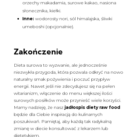
orzechy makadamia, surowe kakao, nasiona
słonecznika, kiełki.
Inne:
wodorosty nori, sól himalajska, śliwki
umeboshi (opcjonalnie).
Zakończenie
Dieta surowa to wyzwanie, ale jednocześnie
niezwykła przygoda, która pozwala odkryć na nowo
naturalny smak pożywienia i poczuć przypływ
energii. Nawet jeśli nie zdecydujesz się na pełen
witarianizm, włączenie do menu większej ilości
surowych posiłków może przynieść wiele korzyści.
Mamy nadzieję, że nasz
jadłospis diety raw food
będzie dla Ciebie inspiracją do kulinarnych
poszukiwań. Pamiętaj, aby każdą tak radykalną
zmianę w diecie konsultować z lekarzem lub
dietetykiem.