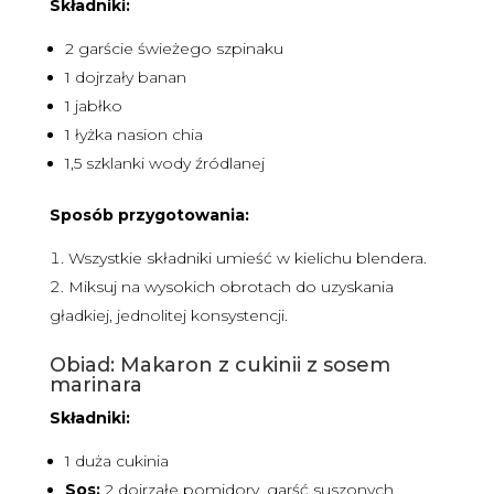
Składniki:
2 garście świeżego szpinaku
1 dojrzały banan
1 jabłko
1 łyżka nasion chia
1,5 szklanki wody źródlanej
Sposób przygotowania:
Wszystkie składniki umieść w kielichu blendera.
Miksuj na wysokich obrotach do uzyskania
gładkiej, jednolitej konsystencji.
Obiad: Makaron z cukinii z sosem
marinara
Składniki:
1 duża cukinia
Sos:
2 dojrzałe pomidory, garść suszonych