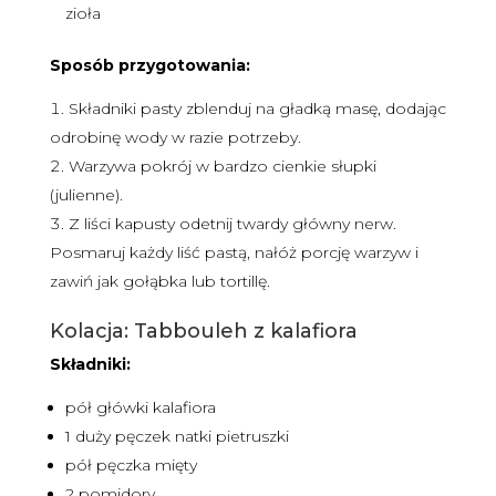
zioła
Sposób przygotowania:
Składniki pasty zblenduj na gładką masę, dodając
odrobinę wody w razie potrzeby.
Warzywa pokrój w bardzo cienkie słupki
(julienne).
Z liści kapusty odetnij twardy główny nerw.
Posmaruj każdy liść pastą, nałóż porcję warzyw i
zawiń jak gołąbka lub tortillę.
Kolacja: Tabbouleh z kalafiora
Składniki:
pół główki kalafiora
1 duży pęczek natki pietruszki
pół pęczka mięty
2 pomidory