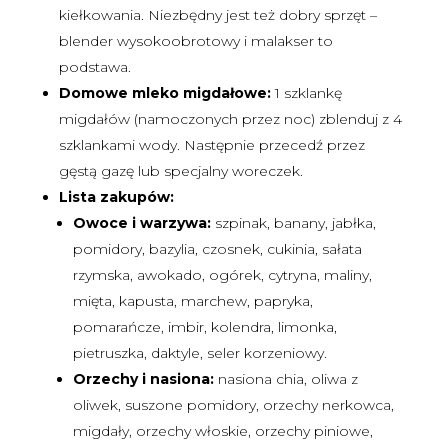
kiełkowania. Niezbędny jest też dobry sprzęt –
blender wysokoobrotowy i malakser to
podstawa.
Domowe mleko migdałowe:
1 szklankę
migdałów (namoczonych przez noc) zblenduj z 4
szklankami wody. Następnie przecedź przez
gęstą gazę lub specjalny woreczek.
Lista zakupów:
Owoce i warzywa:
szpinak, banany, jabłka,
pomidory, bazylia, czosnek, cukinia, sałata
rzymska, awokado, ogórek, cytryna, maliny,
mięta, kapusta, marchew, papryka,
pomarańcze, imbir, kolendra, limonka,
pietruszka, daktyle, seler korzeniowy.
Orzechy i nasiona:
nasiona chia, oliwa z
oliwek, suszone pomidory, orzechy nerkowca,
migdały, orzechy włoskie, orzechy piniowe,