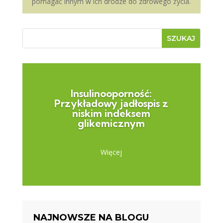
pomagać innym w ich drodze do zdrowego życia.
Insulinooporność:
Przykładowy jadłospis z
niskim indeksem
glikemicznym
Więcej
NAJNOWSZE NA BLOGU