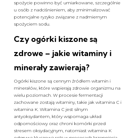
spożycie powinno być umiarkowane, szczególnie
u osób z nadciśnieniem, aby zminimalizować
potencjalne ryzyko związane z nadmiernym
spożyciem sodu.
Czy ogórki kiszone są
zdrowe
– jakie witaminy i
minerały zawierają?
Ogórki kiszone są cennym źródłem witamin i
minerałów, które wspierają zdrowie organizmu na
wielu poziomach. W procesie fermentacji
zachowane zostają witaminy, takie jak witamina C i
witamina K. Witamina C jest silnym
antyoksydantem, który wspomaga układ
odpornościowy oraz chroni komórki przed
stresem oksydacyjnym, natomiast witamina K
odgrywa kluczową rolę w procesach krzepnięcia