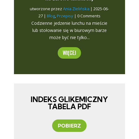
utworzone przez
Ania Zielińska
|
2025-06-
27
|
Blog
,
Przepisy
| 0 Comments
Codzienne jedzenie lunchu na mieście
lub stołowanie się w biurowym barze
może być nie tylko...
WIĘCEJ
INDEKS GLIKEMICZNY
TABELA PDF
POBIERZ