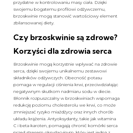
przydatne w kontrolowaniu masy ciała. Dzięki
swojemu bogatemu profilowi odżywczemu,
brzoskwinie mogą stanowić wartościowy element
zbilansowanej diety.
Czy brzoskwinie są zdrowe
?
Korzyści dla zdrowia serca
Brzoskwinie mogą korzystnie wpływać na zdrowie
serca, dzięki swojemu unikalnemu zestawowi
składników odżywczych. Obecność potasu
pomaga w regulacji ciśnienia krwi, przeciwdziałając
negatywnym skutkom nadmiaru sodu w diecie.
Błonnik rozpuszczalny w brzoskwiniach wspomaga
redukcję poziomu cholesterolu we krwi, co może
zmniejszać ryzyko miażdżycy oraz innych chorób
układu krążenia. Antyoksydanty, takie jak witamina
C i beta-karoten, pomagają chronić komórki serca
przed stresem oksydacyjnym, który jest jedną z