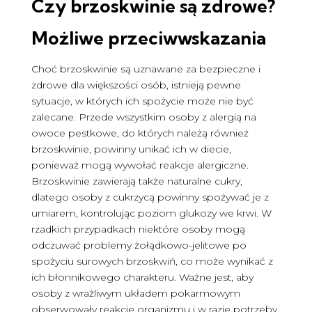
Czy brzoskwinie są zdrowe
?
Możliwe przeciwwskazania
Choć brzoskwinie są uznawane za bezpieczne i
zdrowe dla większości osób, istnieją pewne
sytuacje, w których ich spożycie może nie być
zalecane. Przede wszystkim osoby z alergią na
owoce pestkowe, do których należą również
brzoskwinie, powinny unikać ich w diecie,
ponieważ mogą wywołać reakcje alergiczne.
Brzoskwinie zawierają także naturalne cukry,
dlatego osoby z cukrzycą powinny spożywać je z
umiarem, kontrolując poziom glukozy we krwi. W
rzadkich przypadkach niektóre osoby mogą
odczuwać problemy żołądkowo-jelitowe po
spożyciu surowych brzoskwiń, co może wynikać z
ich błonnikowego charakteru. Ważne jest, aby
osoby z wrażliwym układem pokarmowym
obserwowały reakcje organizmu i w razie potrzeby