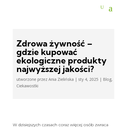
Zdrowa żywność –
gdzie kupować
ekologiczne produkty
najwyższej jakości?
utworzone przez
Ania Zielińska
|
sty 4, 2025
|
Blog
,
Ciekawostki
W dzisiejszych czasach coraz więcej osób zwraca