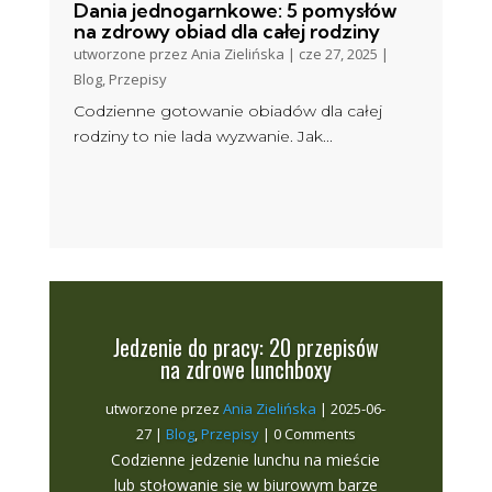
Dania jednogarnkowe: 5 pomysłów
na zdrowy obiad dla całej rodziny
utworzone przez
Ania Zielińska
|
cze 27, 2025
|
Blog
,
Przepisy
Codzienne gotowanie obiadów dla całej
rodziny to nie lada wyzwanie. Jak...
Jedzenie do pracy: 20 przepisów
na zdrowe lunchboxy
utworzone przez
Ania Zielińska
|
2025-06-
27
|
Blog
,
Przepisy
| 0 Comments
Codzienne jedzenie lunchu na mieście
lub stołowanie się w biurowym barze