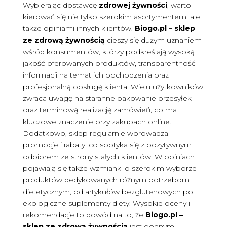
Wybierając dostawcę
zdrowej żywności
, warto
kierować się nie tylko szerokim asortymentem, ale
także opiniami innych klientów.
Biogo.pl – sklep
ze zdrową żywnością
cieszy się dużym uznaniem
wśród konsumentów, którzy podkreślają wysoką
jakość oferowanych produktów, transparentność
informacji na temat ich pochodzenia oraz
profesjonalną obsługę klienta. Wielu użytkowników
zwraca uwagę na staranne pakowanie przesyłek
oraz terminową realizację zamówień, co ma
kluczowe znaczenie przy zakupach online.
Dodatkowo, sklep regularnie wprowadza
promocje i rabaty, co spotyka się z pozytywnym
odbiorem ze strony stałych klientów. W opiniach
pojawiają się także wzmianki o szerokim wyborze
produktów dedykowanych różnym potrzebom
dietetycznym, od artykułów bezglutenowych po
ekologiczne suplementy diety. Wysokie oceny i
rekomendacje to dowód na to, że
Biogo.pl –
sklep ze zdrową żywnością
jest godnym