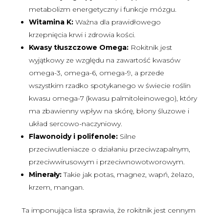
metabolizm energetyczny i funkcje mózgu.
Witamina K:
Ważna dla prawidłowego
krzepnięcia krwi i zdrowia kości.
Kwasy tłuszczowe Omega:
Rokitnik jest
wyjątkowy ze względu na zawartość kwasów
omega-3, omega-6, omega-9, a przede
wszystkim rzadko spotykanego w świecie roślin
kwasu omega-7 (kwasu palmitoleinowego), który
ma zbawienny wpływ na skórę, błony śluzowe i
układ sercowo-naczyniowy.
Flawonoidy i polifenole:
Silne
przeciwutleniacze o działaniu przeciwzapalnym,
przeciwwirusowym i przeciwnowotworowym.
Minerały:
Takie jak potas, magnez, wapń, żelazo,
krzem, mangan.
Ta imponująca lista sprawia, że rokitnik jest cennym