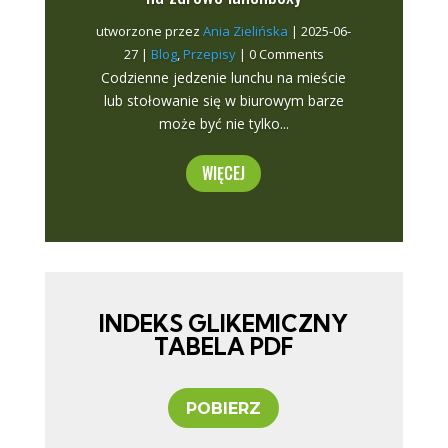
utworzone przez
Ania Zielińska
|
2025-06-
27
|
Blog
,
Przepisy
| 0 Comments
Codzienne jedzenie lunchu na mieście
lub stołowanie się w biurowym barze
może być nie tylko...
WIĘCEJ
INDEKS GLIKEMICZNY
TABELA PDF
POBIERZ