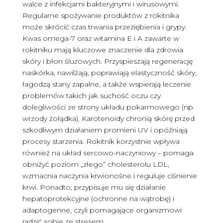
walce z infekcjami bakteryjnymi i wirusowymi.
Regularne spożywanie produktów z rokitnika
może skrócić czas trwania przeziębienia i grypy.
Kwas omega-7 oraz witamina E i A zawarte w
rokitniku mają kluczowe znaczenie dla zdrowia
skóry i błon śluzowych. Przyspieszają regenerację
naskórka, nawilżają, poprawiają elastyczność skóry,
łagodzą stany zapalne, a także wspierają leczenie
problemów takich jak suchość oczu czy
dolegliwości ze strony układu pokarmowego (np.
wrzody żołądka). Karotenoidy chronią skórę przed
szkodliwym działaniem promieni UV i opóźniają
procesy starzenia. Rokitnik korzystnie wpływa
również na układ sercowo-naczyniowy – pomaga
obniżyć poziom „złego” cholesterolu LDL,
wzmacnia naczynia krwionośne i reguluje ciśnienie
krwi. Ponadto, przypisuje mu się działanie
hepatoprotekcyjne (ochronne na wątrobę) i
adaptogenne, czyli pomagające organizmowi
radzić sobie ze stresem.