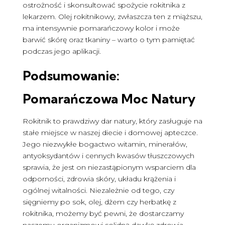
ostrożność i skonsultować spożycie rokitnika z
lekarzem. Olej rokitnikowy, zwłaszcza ten z miąższu,
ma intensywnie pomarańczowy kolor i może
barwić skórę oraz tkaniny – warto o tym pamiętać
podczas jego aplikacji.
Podsumowanie:
Pomarańczowa Moc Natury
Rokitnik to prawdziwy dar natury, który zasługuje na
stałe miejsce w naszej diecie i domowej apteczce.
Jego niezwykłe bogactwo witamin, minerałów,
antyoksydantów i cennych kwasów tłuszczowych
sprawia, że jest on niezastąpionym wsparciem dla
odporności, zdrowia skóry, układu krążenia i
ogólnej witalności. Niezależnie od tego, czy
sięgniemy po sok, olej, dżem czy herbatkę z
rokitnika, możemy być pewni, że dostarczamy
naszemu organizmowi solidną dawkę zdrowia