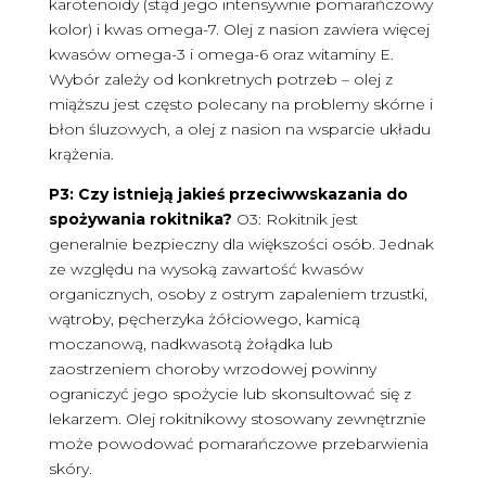
karotenoidy (stąd jego intensywnie pomarańczowy
kolor) i kwas omega-7. Olej z nasion zawiera więcej
kwasów omega-3 i omega-6 oraz witaminy E.
Wybór zależy od konkretnych potrzeb – olej z
miąższu jest często polecany na problemy skórne i
błon śluzowych, a olej z nasion na wsparcie układu
krążenia.
P3: Czy istnieją jakieś przeciwwskazania do
spożywania rokitnika?
O3: Rokitnik jest
generalnie bezpieczny dla większości osób. Jednak
ze względu na wysoką zawartość kwasów
organicznych, osoby z ostrym zapaleniem trzustki,
wątroby, pęcherzyka żółciowego, kamicą
moczanową, nadkwasotą żołądka lub
zaostrzeniem choroby wrzodowej powinny
ograniczyć jego spożycie lub skonsultować się z
lekarzem. Olej rokitnikowy stosowany zewnętrznie
może powodować pomarańczowe przebarwienia
skóry.