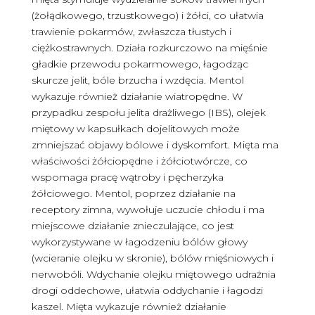
(żołądkowego, trzustkowego) i żółci, co ułatwia
trawienie pokarmów, zwłaszcza tłustych i
ciężkostrawnych. Działa rozkurczowo na mięśnie
gładkie przewodu pokarmowego, łagodząc
skurcze jelit, bóle brzucha i wzdęcia. Mentol
wykazuje również działanie wiatropędne. W
przypadku zespołu jelita drażliwego (IBS), olejek
miętowy w kapsułkach dojelitowych może
zmniejszać objawy bólowe i dyskomfort. Mięta ma
właściwości żółciopędne i żółciotwórcze, co
wspomaga pracę wątroby i pęcherzyka
żółciowego. Mentol, poprzez działanie na
receptory zimna, wywołuje uczucie chłodu i ma
miejscowe działanie znieczulające, co jest
wykorzystywane w łagodzeniu bólów głowy
(wcieranie olejku w skronie), bólów mięśniowych i
nerwobóli. Wdychanie olejku miętowego udrażnia
drogi oddechowe, ułatwia oddychanie i łagodzi
kaszel. Mięta wykazuje również działanie