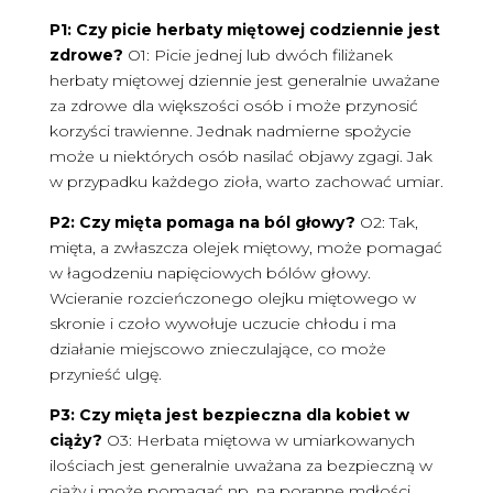
P1: Czy picie herbaty miętowej codziennie jest
zdrowe?
O1: Picie jednej lub dwóch filiżanek
herbaty miętowej dziennie jest generalnie uważane
za zdrowe dla większości osób i może przynosić
korzyści trawienne. Jednak nadmierne spożycie
może u niektórych osób nasilać objawy zgagi. Jak
w przypadku każdego zioła, warto zachować umiar.
P2: Czy mięta pomaga na ból głowy?
O2: Tak,
mięta, a zwłaszcza olejek miętowy, może pomagać
w łagodzeniu napięciowych bólów głowy.
Wcieranie rozcieńczonego olejku miętowego w
skronie i czoło wywołuje uczucie chłodu i ma
działanie miejscowo znieczulające, co może
przynieść ulgę.
P3: Czy mięta jest bezpieczna dla kobiet w
ciąży?
O3: Herbata miętowa w umiarkowanych
ilościach jest generalnie uważana za bezpieczną w
ciąży i może pomagać np. na poranne mdłości.