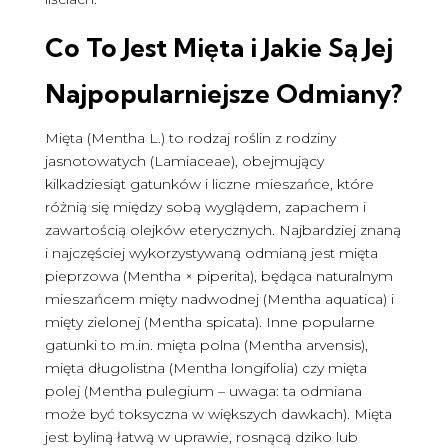
Co To Jest Mięta i Jakie Są Jej
Najpopularniejsze Odmiany?
Mięta (Mentha L.) to rodzaj roślin z rodziny
jasnotowatych (Lamiaceae), obejmujący
kilkadziesiąt gatunków i liczne mieszańce, które
różnią się między sobą wyglądem, zapachem i
zawartością olejków eterycznych. Najbardziej znaną
i najczęściej wykorzystywaną odmianą jest mięta
pieprzowa (Mentha × piperita), będąca naturalnym
mieszańcem mięty nadwodnej (Mentha aquatica) i
mięty zielonej (Mentha spicata). Inne popularne
gatunki to m.in. mięta polna (Mentha arvensis),
mięta długolistna (Mentha longifolia) czy mięta
polej (Mentha pulegium – uwaga: ta odmiana
może być toksyczna w większych dawkach). Mięta
jest byliną łatwą w uprawie, rosnącą dziko lub