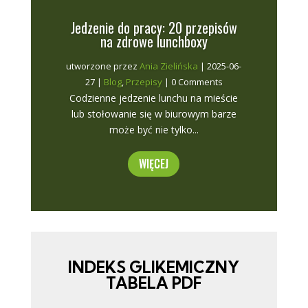
Jedzenie do pracy: 20 przepisów
na zdrowe lunchboxy
utworzone przez
Ania Zielińska
|
2025-06-
27
|
Blog
,
Przepisy
| 0 Comments
Codzienne jedzenie lunchu na mieście
lub stołowanie się w biurowym barze
może być nie tylko...
WIĘCEJ
INDEKS GLIKEMICZNY
TABELA PDF