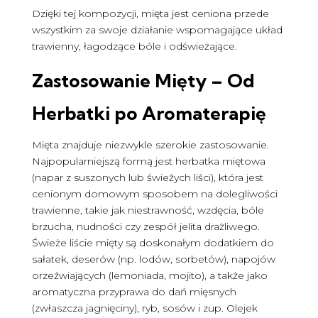
Dzięki tej kompozycji, mięta jest ceniona przede
wszystkim za swoje działanie wspomagające układ
trawienny, łagodzące bóle i odświeżające.
Zastosowanie Mięty – Od
Herbatki po Aromaterapię
Mięta znajduje niezwykle szerokie zastosowanie.
Najpopularniejszą formą jest herbatka miętowa
(napar z suszonych lub świeżych liści), która jest
cenionym domowym sposobem na dolegliwości
trawienne, takie jak niestrawność, wzdęcia, bóle
brzucha, nudności czy zespół jelita drażliwego.
Świeże liście mięty są doskonałym dodatkiem do
sałatek, deserów (np. lodów, sorbetów), napojów
orzeźwiających (lemoniada, mojito), a także jako
aromatyczna przyprawa do dań mięsnych
(zwłaszcza jagnięciny), ryb, sosów i zup. Olejek