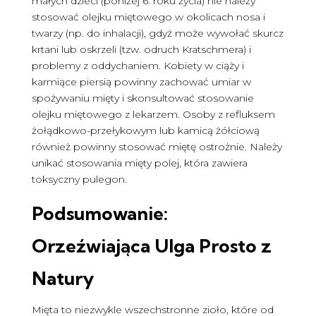
małych dzieci (poniżej 6. roku życia) nie należy
stosować olejku miętowego w okolicach nosa i
twarzy (np. do inhalacji), gdyż może wywołać skurcz
krtani lub oskrzeli (tzw. odruch Kratschmera) i
problemy z oddychaniem. Kobiety w ciąży i
karmiące piersią powinny zachować umiar w
spożywaniu mięty i skonsultować stosowanie
olejku miętowego z lekarzem. Osoby z refluksem
żołądkowo-przełykowym lub kamicą żółciową
również powinny stosować miętę ostrożnie. Należy
unikać stosowania mięty polej, która zawiera
toksyczny pulegon.
Podsumowanie:
Orzeźwiająca Ulga Prosto z
Natury
Mięta to niezwykle wszechstronne zioło, które od