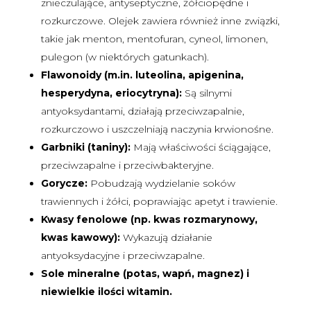
znieczulające, antyseptyczne, żółciopędne i
rozkurczowe. Olejek zawiera również inne związki,
takie jak menton, mentofuran, cyneol, limonen,
pulegon (w niektórych gatunkach).
Flawonoidy (m.in. luteolina, apigenina,
hesperydyna, eriocytryna):
Są silnymi
antyoksydantami, działają przeciwzapalnie,
rozkurczowo i uszczelniają naczynia krwionośne.
Garbniki (taniny):
Mają właściwości ściągające,
przeciwzapalne i przeciwbakteryjne.
Gorycze:
Pobudzają wydzielanie soków
trawiennych i żółci, poprawiając apetyt i trawienie.
Kwasy fenolowe (np. kwas rozmarynowy,
kwas kawowy):
Wykazują działanie
antyoksydacyjne i przeciwzapalne.
Sole mineralne (potas, wapń, magnez) i
niewielkie ilości witamin.