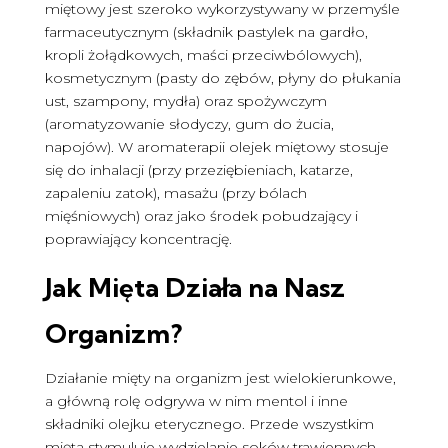
miętowy jest szeroko wykorzystywany w przemyśle
farmaceutycznym (składnik pastylek na gardło,
kropli żołądkowych, maści przeciwbólowych),
kosmetycznym (pasty do zębów, płyny do płukania
ust, szampony, mydła) oraz spożywczym
(aromatyzowanie słodyczy, gum do żucia,
napojów). W aromaterapii olejek miętowy stosuje
się do inhalacji (przy przeziębieniach, katarze,
zapaleniu zatok), masażu (przy bólach
mięśniowych) oraz jako środek pobudzający i
poprawiający koncentrację.
Jak Mięta Działa na Nasz
Organizm?
Działanie mięty na organizm jest wielokierunkowe,
a główną rolę odgrywa w nim mentol i inne
składniki olejku eterycznego. Przede wszystkim
mięta stymuluje wydzielanie soków trawiennych