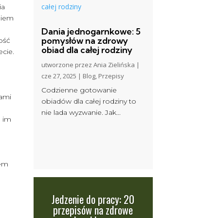
ia
eniem
Dania jednogarnkowe: 5
pomysłów na zdrowy
lość
obiad dla całej rodziny
ecie.
utworzone przez
Ania Zielińska
|
cze 27, 2025
|
Blog
,
Przepisy
Codzienne gotowanie
iami
obiadów dla całej rodziny to
nie lada wyzwanie. Jak...
e im
,
iem
Jedzenie do pracy: 20
przepisów na zdrowe