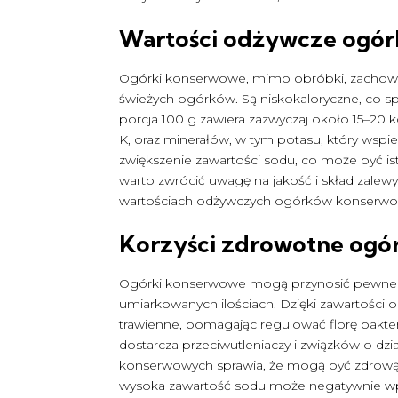
Wartości odżywcze ogó
Ogórki konserwowe, mimo obróbki, zachowują
świeżych ogórków. Są niskokaloryczne, co s
porcja 100 g zawiera zazwyczaj około 15–20 kca
K, oraz minerałów, w tym potasu, który wsp
zwiększenie zawartości sodu, co może być i
warto zwrócić uwagę na jakość i skład zale
wartościach odżywczych ogórków konserwo
Korzyści zdrowotne og
Ogórki konserwowe mogą przynosić pewne ko
umiarkowanych ilościach. Dzięki zawartości 
trawienne, pomagając regulować florę baktery
dostarcza przeciwutleniaczy i związków o d
konserwowych sprawia, że mogą być zdrową p
wysoka zawartość sodu może negatywnie wpł