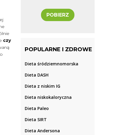
POBIERZ
ej
nne
ólnie
ie
czy
owaną
POPULARNE I ZDROWE
 o
Dieta śródziemnomorska
Dieta DASH
Dieta z niskim IG
Dieta niskokaloryczna
Dieta Paleo
Dieta SIRT
Dieta Andersona