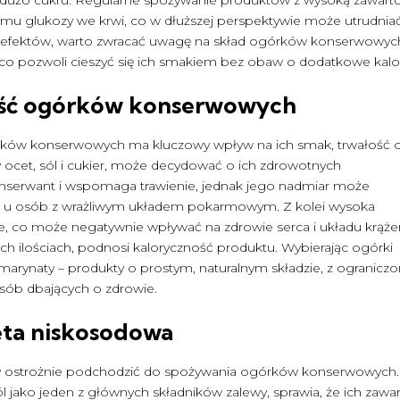
u glukozy we krwi, co w dłuższej perspektywie może utrudnia
h efektów, warto zwracać uwagę na skład ogórków konserwowych
, co pozwoli cieszyć się ich smakiem bez obaw o dodatkowe kalor
ość ogórków konserwowych
ków konserwowych ma kluczowy wpływ na ich smak, trwałość o
 ocet, sól i cukier, może decydować o ich zdrowotnych
konserwant i wspomaga trawienie, jednak jego nadmiar może
za u osób z wrażliwym układem pokarmowym. Z kolei wysoka
e, co może negatywnie wpływać na zdrowie serca i układu krążen
ch ilościach, podnosi kaloryczność produktu. Wybierając ogórki
arynaty – produkty o prostym, naturalnym składzie, z ogranicz
 osób dbających o zdrowie.
eta niskosodowa
y ostrożnie podchodzić do spożywania ogórków konserwowych.
l jako jeden z głównych składników zalewy, sprawia, że ich zawa