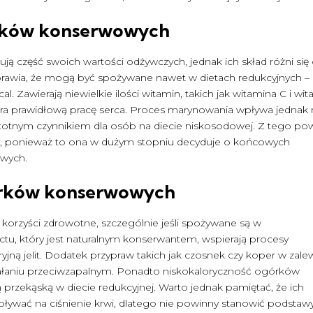
rków konserwowych
 część swoich wartości odżywczych, jednak ich skład różni się
prawia, że mogą być spożywane nawet w dietach redukcyjnych –
l. Zawierają niewielkie ilości witamin, takich jak witamina C i wi
iera prawidłową pracę serca. Proces marynowania wpływa jednak 
stotnym czynnikiem dla osób na diecie niskosodowej. Z tego p
wy, ponieważ to ona w dużym stopniu decyduje o końcowych
wych.
órków konserwowych
rzyści zdrowotne, szczególnie jeśli spożywane są w
octu, który jest naturalnym konserwantem, wspierają procesy
jną jelit. Dodatek przypraw takich jak czosnek czy koper w zale
ziałaniu przeciwzapalnym. Ponadto niskokaloryczność ogórków
rzekąską w diecie redukcyjnej. Warto jednak pamiętać, że ich
ywać na ciśnienie krwi, dlatego nie powinny stanowić podstaw