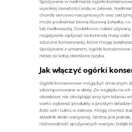
Spożywane w nadmiarze ogórki konserwowe
wysokiej zawartości sodu w zalewie. Nadmiar 
chorób sercowo-naczyniowych oraz zatrzym
może podrażniać błonę śluzową żołądka, co 
lub nadkwasotą. Dodatkowo cukier używany 
negatywnie wpływać na kontrolę masy ciała. W
sztuczne konserwanty, które mogą zwiększać
Spożywane z umiarem, ogórki konserwowe mo
niesie za sobą określone ryzyka.
Jak włączyć ogórki kons
Ogórki konserwowe mogą być smacznym doda
wkomponowane w dietę. Ze względu na ich ni
obiadowe, nie obciążając przy tym bilansu 
warto wybierać produkty o prostym składzi
ilość soli i cukru w zalewie. Mogą również 
składnik deski warzywnej. Istotne jest jednak
różnorodność spożywanych warzyw. Dzięki t