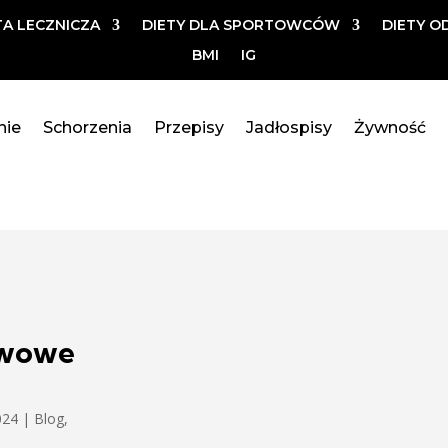
TA LECZNICZA
DIETY DLA SPORTOWCÓW
DIETY O
BMI
IG
nie
Schorzenia
Przepisy
Jadłospisy
Żywność
rwowe
024
|
Blog
,