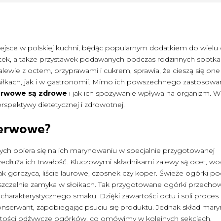
jsce w polskiej kuchni, będąc popularnym dodatkiem do wielu 
tek, a także przystawek podawanych podczas rodzinnych spotka
zalewie z octem, przyprawami i cukrem, sprawia, że cieszą się one
ach, jak i w gastronomii. Mimo ich powszechnego zastosowan
erwowe są zdrowe
i jak ich spożywanie wpływa na organizm. W
erspektywy dietetycznej i zdrowotnej.
serwowe?
 opiera się na ich marynowaniu w specjalnie przygotowanej
zedłuża ich trwałość. Kluczowymi składnikami zalewy są ocet, wo
jak gorczyca, liście laurowe, czosnek czy koper. Świeże ogórki p
i szczelnie zamyka w słoikach. Tak przygotowane ogórki przecho
 charakterystycznego smaku. Dzięki zawartości octu i soli proces
onserwant, zapobiegając psuciu się produktu. Jednak skład mary
artości odżywcze ogórków, co omówimy w kolejnych sekcjach.