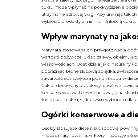
cukru może wpłynąć na podwyższenie poziom
utrzymanie zdrowej wagi. Aby uniknąć takic
wybierać produkty z minimalną ilością cukru
Wpływ marynaty na jak
Marynata stosowana do przygotowania ogór
wartości odżywcze. Skład zalewy, obejmujący
właściwościach. Ocet działa jako naturalny 
podrażniać błonę śluzową żołądka, zwłaszc
zawartość soli zwiększa poziom sodu w dieci
Cukier dodawany do zalewy, choć w niewielki
konserwowe, warto zwrócić uwagę na skład m
ilością soli i cukru, są lepszym wyborem dla
Ogórki konserwowe a di
Osoby stosujące dietę niskosodową powinn
Proces marynowania, w którym stosuje się só