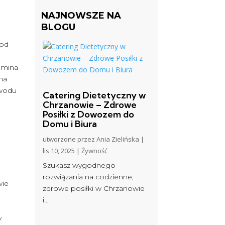
NAJNOWSZE NA
BLOGU
 od
tamina
na
owodu
Catering Dietetyczny w
Chrzanowie – Zdrowe
Posiłki z Dowozem do
Domu i Biura
utworzone przez
Ania Zielińska
|
lis 10, 2025
|
Żywność
Szukasz wygodnego
rozwiązania na codzienne,
wie
zdrowe posiłki w Chrzanowie
i...
y