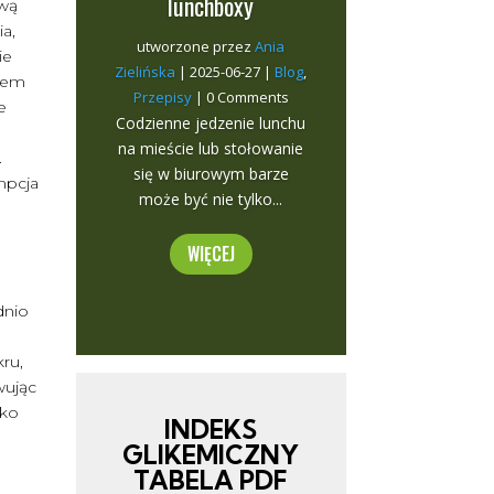
lunchboxy
awą
ia,
utworzone przez
Ania
ie
Zielińska
|
2025-06-27
|
Blog
,
ksem
Przepisy
| 0 Comments
e
Codzienne jedzenie lunchu
na mieście lub stołowanie
.
się w biurowym barze
mpcja
może być nie tylko...
WIĘCEJ
dnio
ru,
wując
ako
INDEKS
GLIKEMICZNY
TABELA PDF