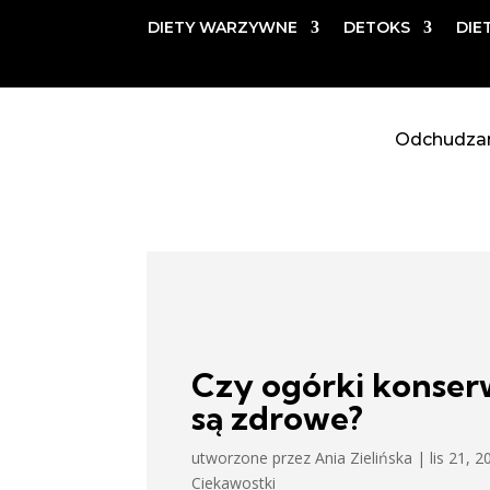
DIETY WARZYWNE
DETOKS
DIE
Odchudza
Czy ogórki konse
są zdrowe?
utworzone przez
Ania Zielińska
|
lis 21, 2
Ciekawostki