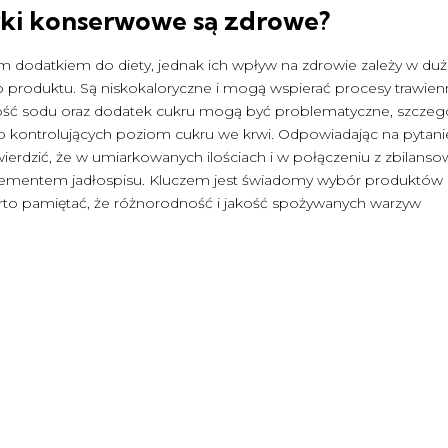
ki konserwowe są zdrowe
?
odatkiem do diety, jednak ich wpływ na zdrowie zależy w duż
o produktu. Są niskokaloryczne i mogą wspierać procesy trawie
rtość sodu oraz dodatek cukru mogą być problematyczne, szczeg
ub kontrolujących poziom cukru we krwi. Odpowiadając na pytan
wierdzić, że w umiarkowanych ilościach i w połączeniu z zbilans
ementem jadłospisu. Kluczem jest świadomy wybór produktów
arto pamiętać, że różnorodność i jakość spożywanych warzyw