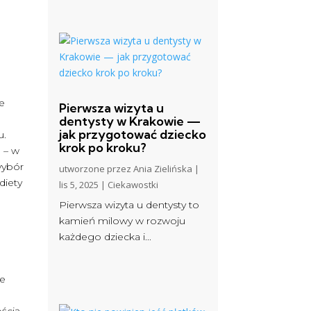
ie
Pierwsza wizyta u
h
dentysty w Krakowie —
jak przygotować dziecko
u.
krok po kroku?
 – w
wybór
utworzone przez
Ania Zielińska
|
diety
lis 5, 2025
|
Ciekawostki
Pierwsza wizyta u dentysty to
kamień milowy w rozwoju
każdego dziecka i...
ie
ością