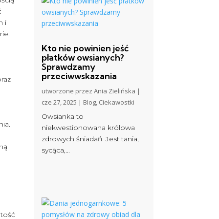
ć
 i
ie.
Kto nie powinien jeść
płatków owsianych?
Sprawdzamy
przeciwwskazania
raz
utworzone przez
Ania Zielińska
|
cze 27, 2025
|
Blog
,
Ciekawostki
Owsianka to
ia.
niekwestionowana królowa
zdrowych śniadań. Jest tania,
oną
sycąca,...
rtość