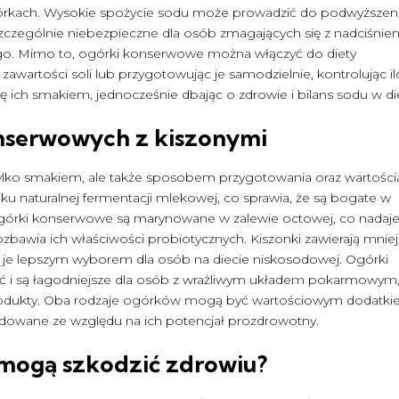
ogórkach. Wysokie spożycie sodu może prowadzić do podwyższen
t szczególnie niebezpieczne dla osób zmagających się z nadciśni
o. Mimo to, ogórki konserwowe można włączyć do diety
zawartości soli lub przygotowując je samodzielnie, kontrolując i
ę ich smakiem, jednocześnie dbając o zdrowie i bilans sodu w di
nserwowych z kiszonymi
 tylko smakiem, ale także sposobem przygotowania oraz wartośc
u naturalnej fermentacji mlekowej, co sprawia, że są bogate w
ei ogórki konserwowe są marynowane w zalewie octowej, co nadaj
zbawia ich właściwości probiotycznych. Kiszonki zawierają mniej
yni je lepszym wyborem dla osób na diecie niskosodowej. Ogórki
ć i są łagodniejsze dla osób z wrażliwym układem pokarmowym
rodukty. Oba rodzaje ogórków mogą być wartościowym dodatk
endowane ze względu na ich potencjał prozdrowotny.
mogą szkodzić zdrowiu?