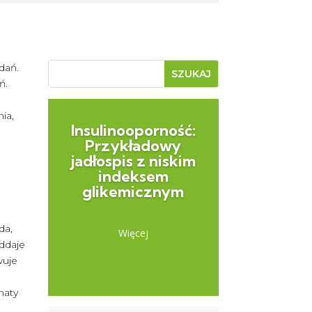
dań.
ń.
ia,
Insulinooporność:
Przykładowy
jadłospis z niskim
indeksem
glikemicznym
da,
Więcej
oddaje
wuje
naty