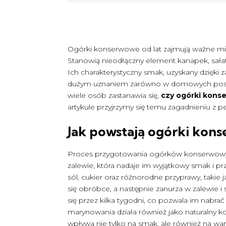
Ogórki konserwowe od lat zajmują ważne mie
Stanowią nieodłączny element kanapek, sała
Ich charakterystyczny smak, uzyskany dzięki 
dużym uznaniem zarówno w domowych posiłk
wiele osób zastanawia się,
czy ogórki kons
artykule przyjrzymy się temu zagadnieniu z p
Jak powstają ogórki kon
Proces przygotowania ogórków konserwowych
zalewie, która nadaje im wyjątkowy smak i pr
sól, cukier oraz różnorodne przyprawy, takie 
się obróbce, a następnie zanurza w zalewie 
się przez kilka tygodni, co pozwala im nabrać
marynowania działa również jako naturalny k
wpływa nie tylko na smak, ale również na w