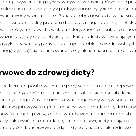
 mogą wywierać negatywny wpływ na zdrowie, głównie za spr
soli w diecie jest związany z podwyższonym ryzykiem nadciśnien
ywania wody w organizmie. Ponadto, obecność octu w marynac
stanowi potencjalny problem dla osób zmagających się z reflu
w niektórych zalewach zwiększa kaloryczność produktu, co moż
ażne jest, aby czytać etykiety i unikać produktów zawierających
 ryzyko reakcji alergicznych lub innych problemów zdrowotnych
gą być częścią zbilansowanej diety, ale ich nadmierna konsu
erwowe do zdrowej diety?
tkiem do posiłków, jeśli są spożywane z umiarem i odpowie
ską kaloryczność, mogą urozmaicić sałatki, kanapki lub dania
energetycznego. Aby zminimalizować negatywny wpływ sodu i cuk
e lub przygotowywać ogórki konserwowe samodzielnie, dostoso
stanowić element przekąsek, np. w połączeniu z hummusem lub j
, aby traktować je jako dodatek, a nie podstawę diety, dbając o
emu ogórki konserwowe będą nie tylko smaczne, ale i zdrowe.