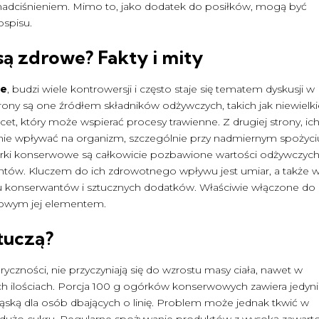
z nadciśnieniem. Mimo to, jako dodatek do posiłków, mogą być
spisu.
są zdrowe
? Fakty i mity
we
, budzi wiele kontrowersji i często staje się tematem dyskusji w
rony są one źródłem składników odżywczych, takich jak niewielk
ocet, który może wspierać procesy trawienne. Z drugiej strony, ic
wnie wpływać na organizm, szczególnie przy nadmiernym spożyci
rki konserwowe są całkowicie pozbawione wartości odżywczych
entów. Kluczem do ich zdrowotnego wpływu jest umiar, a także 
u konserwantów i sztucznych dodatków. Właściwie włączone do 
owym jej elementem.
tuczą?
ryczności, nie przyczyniają się do wzrostu masy ciała, nawet w
h ilościach. Porcja 100 g ogórków konserwowych zawiera jedyn
kąską dla osób dbających o linię. Problem może jednak tkwić w
ona dużo cukru. Regularne spożywanie produktów z wysoką zawart