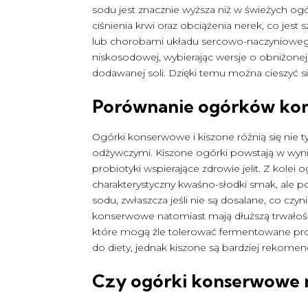
sodu jest znacznie wyższa niż w świeżych 
ciśnienia krwi oraz obciążenia nerek, co jes
lub chorobami układu sercowo-naczynioweg
niskosodowej, wybierając wersje o obniżonej 
dodawanej soli. Dzięki temu można cieszyć si
Porównanie ogórków ko
Ogórki konserwowe i kiszone różnią się nie
odżywczymi. Kiszone ogórki powstają w wynik
probiotyki wspierające zdrowie jelit. Z kol
charakterystyczny kwaśno-słodki smak, ale po
sodu, zwłaszcza jeśli nie są dosalane, co cz
konserwowe natomiast mają dłuższą trwałoś
które mogą źle tolerować fermentowane p
do diety, jednak kiszone są bardziej rekom
Czy ogórki konserwowe 