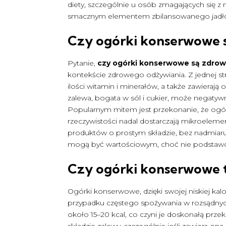
diety, szczególnie u osób zmagających się 
smacznym elementem zbilansowanego jadło
Czy ogórki konserwowe 
Pytanie,
czy ogórki konserwowe są zdro
kontekście zdrowego odżywiania. Z jednej st
ilości witamin i minerałów, a także zawierają 
zalewa, bogata w sól i cukier, może negaty
Popularnym mitem jest przekonanie, że ogó
rzeczywistości nadal dostarczają mikroelem
produktów o prostym składzie, bez nadmiar
mogą być wartościowym, choć nie podstaw
Czy ogórki konserwowe 
Ogórki konserwowe, dzięki swojej niskiej kalo
przypadku częstego spożywania w rozsądnyc
około 15–20 kcal, co czyni je doskonałą prze
składzie zalewy, szczególnie jeśli zawiera 