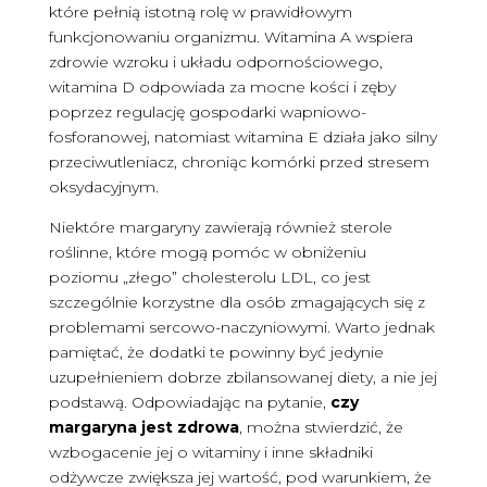
które pełnią istotną rolę w prawidłowym
funkcjonowaniu organizmu. Witamina A wspiera
zdrowie wzroku i układu odpornościowego,
witamina D odpowiada za mocne kości i zęby
poprzez regulację gospodarki wapniowo-
fosforanowej, natomiast witamina E działa jako silny
przeciwutleniacz, chroniąc komórki przed stresem
oksydacyjnym.
Niektóre margaryny zawierają również sterole
roślinne, które mogą pomóc w obniżeniu
poziomu „złego” cholesterolu LDL, co jest
szczególnie korzystne dla osób zmagających się z
problemami sercowo-naczyniowymi. Warto jednak
pamiętać, że dodatki te powinny być jedynie
uzupełnieniem dobrze zbilansowanej diety, a nie jej
podstawą. Odpowiadając na pytanie,
czy
margaryna jest zdrowa
, można stwierdzić, że
wzbogacenie jej o witaminy i inne składniki
odżywcze zwiększa jej wartość, pod warunkiem, że