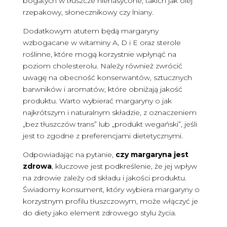
bogatych w tłuszcze nienasycone, takich jak olej
rzepakowy, słonecznikowy czy lniany.
Dodatkowym atutem będą margaryny
wzbogacane w witaminy A, D i E oraz sterole
roślinne, które mogą korzystnie wpłynąć na
poziom cholesterolu. Należy również zwrócić
uwagę na obecność konserwantów, sztucznych
barwników i aromatów, które obniżają jakość
produktu. Warto wybierać margaryny o jak
najkrótszym i naturalnym składzie, z oznaczeniem
„bez tłuszczów trans” lub „produkt wegański”, jeśli
jest to zgodne z preferencjami dietetycznymi.
Odpowiadając na pytanie,
czy margaryna jest
zdrowa
, kluczowe jest podkreślenie, że jej wpływ
na zdrowie zależy od składu i jakości produktu.
Świadomy konsument, który wybiera margaryny o
korzystnym profilu tłuszczowym, może włączyć je
do diety jako element zdrowego stylu życia.