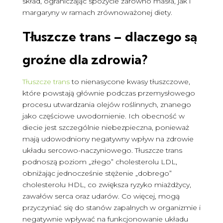
skład, ograniczając spożycie zarówno masła, jak i
margaryny w ramach zrównoważonej diety.
Tłuszcze trans – dlaczego są
groźne dla zdrowia?
Tłuszcze trans
to nienasycone kwasy tłuszczowe,
które powstają głównie podczas przemysłowego
procesu utwardzania olejów roślinnych, znanego
jako częściowe uwodornienie. Ich obecność w
diecie jest szczególnie niebezpieczna, ponieważ
mają udowodniony negatywny wpływ na zdrowie
układu sercowo-naczyniowego. Tłuszcze trans
podnoszą poziom „złego” cholesterolu LDL,
obniżając jednocześnie stężenie „dobrego”
cholesterolu HDL, co zwiększa ryzyko miażdżycy,
zawałów serca oraz udarów. Co więcej, mogą
przyczyniać się do stanów zapalnych w organizmie i
negatywnie wpływać na funkcjonowanie układu