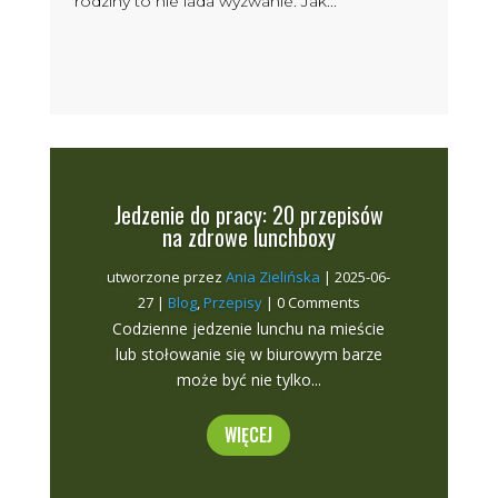
rodziny to nie lada wyzwanie. Jak...
Jedzenie do pracy: 20 przepisów
na zdrowe lunchboxy
utworzone przez
Ania Zielińska
|
2025-06-
27
|
Blog
,
Przepisy
| 0 Comments
Codzienne jedzenie lunchu na mieście
lub stołowanie się w biurowym barze
może być nie tylko...
WIĘCEJ