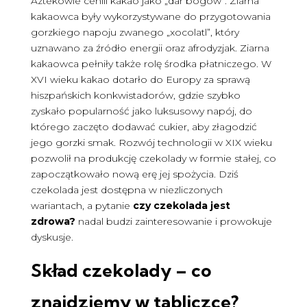
Aztekowie cenili kakao jako „dar bogów”. Ziarna
kakaowca były wykorzystywane do przygotowania
gorzkiego napoju zwanego „xocolatl”, który
uznawano za źródło energii oraz afrodyzjak. Ziarna
kakaowca pełniły także rolę środka płatniczego. W
XVI wieku kakao dotarło do Europy za sprawą
hiszpańskich konkwistadorów, gdzie szybko
zyskało popularność jako luksusowy napój, do
którego zaczęto dodawać cukier, aby złagodzić
jego gorzki smak. Rozwój technologii w XIX wieku
pozwolił na produkcję czekolady w formie stałej, co
zapoczątkowało nową erę jej spożycia. Dziś
czekolada jest dostępna w niezliczonych
wariantach, a pytanie
czy czekolada jest
zdrowa?
nadal budzi zainteresowanie i prowokuje
dyskusje.
Skład czekolady – co
znajdziemy w tabliczce?