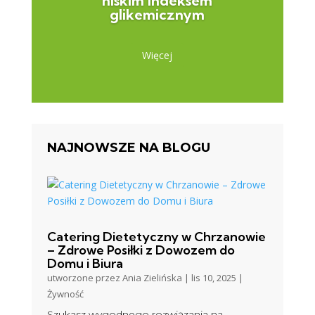
niskim indeksem
glikemicznym
Więcej
NAJNOWSZE NA BLOGU
Catering Dietetyczny w Chrzanowie
– Zdrowe Posiłki z Dowozem do
Domu i Biura
utworzone przez
Ania Zielińska
|
lis 10, 2025
|
Żywność
Szukasz wygodnego rozwiązania na