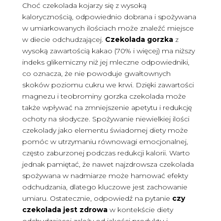
Choć czekolada kojarzy się z wysoką
kalorycznością, odpowiednio dobrana i spożywana
w umiarkowanych ilościach może znaleźć miejsce
w diecie odchudzającej.
Czekolada gorzka
z
wysoką zawartością kakao (70% i więcej) ma niższy
indeks glikemiczny niż jej mleczne odpowiedniki,
co oznacza, że nie powoduje gwałtownych
skoków poziomu cukru we krwi. Dzięki zawartości
magnezu i teobrominy gorzka czekolada może
także wpływać na zmniejszenie apetytu i redukcję
ochoty na słodycze. Spożywanie niewielkiej ilości
czekolady jako elementu świadomej diety może
pomóc w utrzymaniu równowagi emocjonalnej,
często zaburzonej podczas redukcji kalorii. Warto
jednak pamiętać, że nawet najzdrowsza czekolada
spożywana w nadmiarze może hamować efekty
odchudzania, dlatego kluczowe jest zachowanie
umiaru. Ostatecznie, odpowiedź na pytanie
czy
czekolada jest zdrowa
w kontekście diety
odchudzającej zależy od jakości produktu i