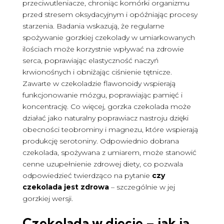
przeciwutleniacze, chroniąc komórki organizmu
przed stresem oksydacyjnym i opóźniając procesy
starzenia. Badania wskazują, że regularne
spożywanie gorzkiej czekolady w umiarkowanych
ilościach może korzystnie wpływać na zdrowie
serca, poprawiając elastyczność naczyń
krwionośnych i obniżając ciśnienie tętnicze.
Zawarte w czekoladzie flawonoidy wspierają
funkcjonowanie mózgu, poprawiając pamięć i
koncentrację. Co więcej, gorzka czekolada może
działać jako naturalny poprawiacz nastroju dzięki
obecności teobrominy i magnezu, które wspierają
produkcję serotoniny. Odpowiednio dobrana
czekolada, spożywana z umiarem, może stanowić
cenne uzupełnienie zdrowej diety, co pozwala
odpowiedzieć twierdząco na pytanie
czy
czekolada jest zdrowa
– szczególnie w jej
gorzkiej wersji.
Czekolada w diecie – jak ją