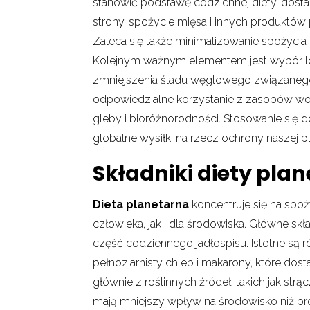
stanowić podstawę codziennej diety, dosta
strony, spożycie mięsa i innych produktó
Zaleca się także minimalizowanie spożyci
Kolejnym ważnym elementem jest wybór lo
zmniejszenia śladu węglowego związanego 
odpowiedzialne korzystanie z zasobów wod
gleby i bioróżnorodności. Stosowanie się do
globalne wysiłki na rzecz ochrony naszej pl
Składniki diety plan
Dieta planetarna
koncentruje się na spo
człowieka, jak i dla środowiska. Główne skł
część codziennego jadłospisu. Istotne są r
pełnoziarnisty chleb i makarony, które do
głównie z roślinnych źródeł, takich jak strą
mają mniejszy wpływ na środowisko niż pro