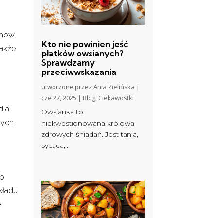
chów.
Kto nie powinien jeść
także
płatków owsianych?
Sprawdzamy
przeciwwskazania
utworzone przez
Ania Zielińska
|
cze 27, 2025
|
Blog
,
Ciekawostki
dla
Owsianka to
tych
niekwestionowana królowa
zdrowych śniadań. Jest tania,
sycąca,...
ób
kładu
ę