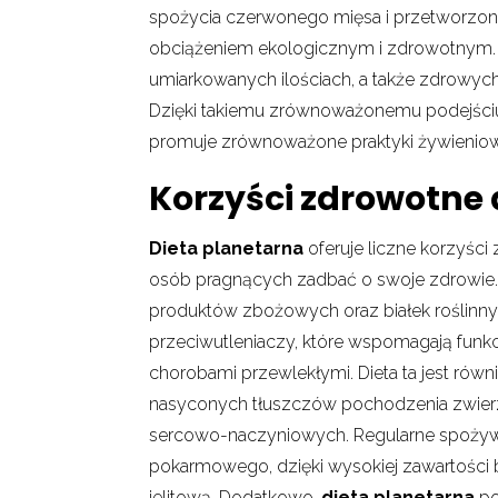
spożycia czerwonego mięsa i przetworzon
obciążeniem ekologicznym i zdrowotnym. Z
umiarkowanych ilościach, a także zdrowyc
Dzięki takiemu zrównoważonemu podejści
promuje zrównoważone praktyki żywienio
Korzyści zdrowotne 
Dieta planetarna
oferuje liczne korzyści
osób pragnących zadbać o swoje zdrowie.
produktów zbożowych oraz białek roślinny
przeciwutleniaczy, które wspomagają fun
chorobami przewlekłymi. Dieta ta jest równ
nasyconych tłuszczów pochodzenia zwier
sercowo-naczyniowych. Regularne spożywan
pokarmowego, dzięki wysokiej zawartości b
jelitową. Dodatkowo,
dieta planetarna
po