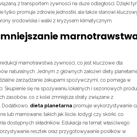
iązaną z transportem żywności na duże odległości. Dzięki t
ie tylko promuje zdrowie jednostki, ale także stanowi kluczow
rony środowiska i walki z kryzysem klimatycznym.
 zmniejszanie marnotrawstw
redukcji marnotrawstwa żywności, co jest kluczowe dla
 naturalnych. Jednym z głównych założeń diety planetarnej
dzialne zarządzanie zakupami spożywczymi, co pomaga w
ci. Skupienie się na spożywaniu lokalnych i sezonowych prod
h zasobów, co z kolei zmniejsza straty związane z
. Dodatkowo,
dieta planetarna
promuje wykorzystywanie c
ne lub marnowane, takich jak liście, łodygi czy skórki, co
ania dostępnych składników. Edukacja na temat właściwego
orzystywanie resztek oraz przygotowywanie posiłków w