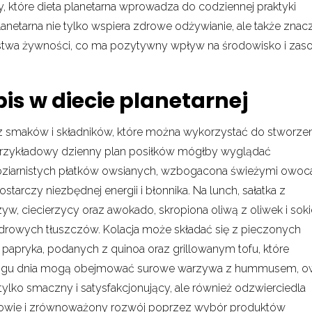
, które dieta planetarna wprowadza do codziennej praktyki
planetarna nie tylko wspiera zdrowe odżywianie, ale także zna
wstwa żywności, co ma pozytywny wpływ na środowisko i zas
is w diecie planetarnej
rz smaków i składników, które można wykorzystać do stworze
Przykładowy dzienny plan posiłków mógłby wyglądać
łnoziarnistych płatków owsianych, wzbogacona świeżymi owo
tarczy niezbędnej energii i błonnika. Na lunch, sałatka z
yw, ciecierzycy oraz awokado, skropiona oliwą z oliwek i sok
zdrowych tłuszczów. Kolacja może składać się z pieczonych
 i papryka, podanych z quinoa oraz grillowanym tofu, które
 w ciągu dnia mogą obejmować surowe warzywa z hummusem, 
e tylko smaczny i satysfakcjonujący, ale również odzwierciedla
drowie i zrównoważony rozwój poprzez wybór produktów