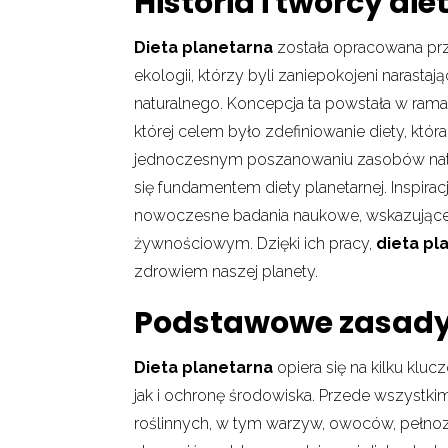
Historia i twórcy di
Dieta planetarna
została opracowana prz
ekologii, którzy byli zaniepokojeni naras
naturalnego. Koncepcja ta powstała w rama
której celem było zdefiniowanie diety, kt
jednoczesnym poszanowaniu zasobów natura
się fundamentem diety planetarnej. Inspira
nowoczesne badania naukowe, wskazujące
żywnościowym. Dzięki ich pracy,
dieta pl
zdrowiem naszej planety.
Podstawowe zasady 
Dieta planetarna
opiera się na kilku klu
jak i ochronę środowiska. Przede wszystki
roślinnych, w tym warzyw, owoców, pełnoz