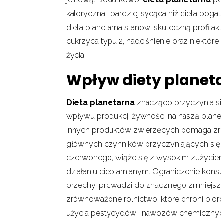
kaloryczna i bardziej sycąca niż dieta bog
dieta planetarna stanowi skuteczną profila
cukrzyca typu 2, nadciśnienie oraz niektó
życia.
Wpływ diety planet
Dieta planetarna
znacząco przyczynia s
wpływu produkcji żywności na naszą planet
innych produktów zwierzęcych pomaga zre
głównych czynników przyczyniających się 
czerwonego, wiąże się z wysokim zużyciem 
działaniu cieplarnianym. Ograniczenie konsump
orzechy, prowadzi do znacznego zmniejsz
zrównoważone rolnictwo, które chroni bio
użycia pestycydów i nawozów chemicznyc