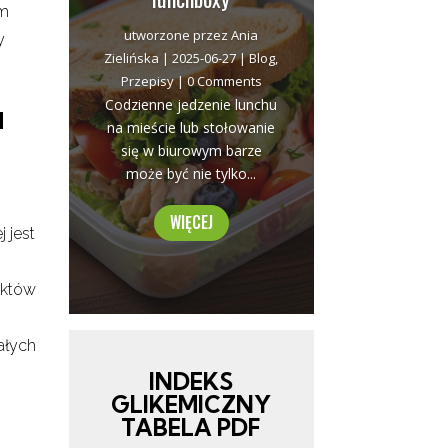
ym
utworzone przez
Ania
y
Zielińska
|
2025-06-27
|
Blog
,
Przepisy
| 0 Comments
Codzienne jedzenie lunchu
a
na mieście lub stołowanie
się w biurowym barze
może być nie tylko...
WIĘCEJ
 jest
uktów
ałych
INDEKS
GLIKEMICZNY
TABELA PDF