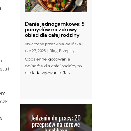
m,
Dania jednogarnkowe: 5
pomysłów na zdrowy
obiad dla całej rodziny
utworzone przez
Ania Zielińska
|
cze 27, 2025
|
Blog
,
Przepisy
Codzienne gotowanie
o
obiadów dla całej rodziny to
ęsa i
nie lada wyzwanie. Jak...
nym
czki i
Jedzenie do pracy: 20
ie
przepisów na zdrowe
lunchboxy