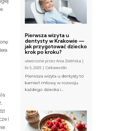
giej
e.
Pierwsza wizyta u
dentysty w Krakowie —
ronę
jak przygotować dziecko
iera
krok po kroku?
utworzone przez
Ania Zielińska
|
lis 5, 2025
|
Ciekawostki
Pierwsza wizyta u dentysty to
kamień milowy w rozwoju
każdego dziecka i...
użą
ż,
dzi
cze i
nie