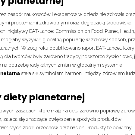
ety planetarnej
ez zespół naukowców i ekspertów w dziedzinie zdrowia ora
tającymi problemami zdrowotnymi oraz degradacją środowiska
ch inicjatywy EAT-Lancet Commission on Food, Planet, Health
óra mogłaby wyżywić globalną populację w zdrowy sposób, pr
lnych. W 2019 roku opublikowano raport EAT-Lancet, który 
cją dla twórców były zarówno tradycyjne wzorce żywieniowe, j
 na potrzebę radykalnych zmian w globalnym systemie
anetarna
stała się symbolem harmonii między zdrowiem ludz
diety planetarnej
czowych zasadach, które mają na celu zarówno poprawę zdrowi
m, zaleca się znaczące zwiększenie spożycia produktów
iarnistych zbóż, orzechów oraz nasion. Produkty te powinny