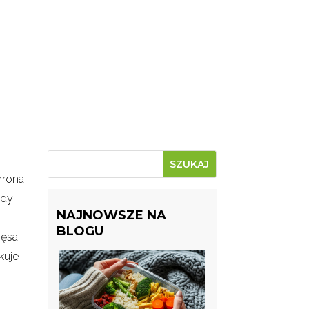
hrona
ady
NAJNOWSZE NA
BLOGU
ięsa
kuje