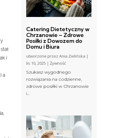
z
Catering Dietetyczny w
,
Chrzanowie – Zdrowe
Posiłki z Dowozem do
zy
Domu i Biura
stał
utworzone przez
Ania Zielińska
|
ak i
lis 10, 2025
|
Żywność
Szukasz wygodnego
i a
rozwiązania na codzienne,
zdrowe posiłki w Chrzanowie
i...
a,