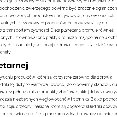
rczając niezbędnych składników odżywczych i błonnika. Z dru
w pochodzenia zwierzęcego powinno być znacznie ograniczon
a przetworzonych produktów spożywczych, cukrów oraz soli.
kalnych i sezonowych produktów, co przyczynia się do
z transportem żywności. Dieta planetarna promuje również
nych i zrównoważone praktyki rolnicze, mające na celu och
 tych zasad nie tylko sprzyja zdrowiu jednostki, ale także wsp
anety.
etarnej
żywaniu produktów, które są korzystne zarówno dla zdrowia
adniki tej diety to warzywa i owoce, które powinny stanowić d
ównież pełnoziarniste produkty zbożowe, takie jak brązowy ry
starczają niezbędnych węglowodanów i błonnika. Białko pocho
czki, soja, orzechy i nasiona, które są bogate w składniki odżyw
dukty zwierzęce. Dieta planetarna zakłada również ogranicze