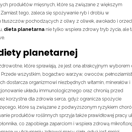
ych produktów mięsnych, które są związane z większym
amiast tego, zaleca się spożywanie ryb i drobiu w
h tłuszczów pochodzących z oliwy z oliwek, awokado i orze
u,
dieta planetarna
nie tylko wspiera zdrowy tryb życia, ale 
we.
diety planetarnej
 zdrowotne, które sprawiają, że jest ona atrakcyjnym wyborem 
 Przede wszystkim, bogactwo warzyw, owoców, pełnoziarnis
ch dostarcza organizmowi niezbędnych witamin, minerałów i
kcjonowanie układu immunologicznego oraz chronią przed
ież korzystna dla zdrowia serca, gdyż ogranicza spożycie
zęcego, które są związane z podwyższonym ryzykiem chor
ie produktów roślinnych sprzyja także prawidłowej pracy u
łonnika, co zapobiega zaparciom i wspiera zdrową mikroflor
maga w utrzymaniu zdrowej masy ciała, gdyż jest mniej