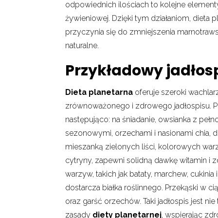
odpowiednich ilościach to kolejne elementy
żywieniowej. Dzięki tym działaniom, dieta 
przyczynia się do zmniejszenia marnotra
naturalne.
Przykładowy jadłosp
Dieta planetarna
oferuje szeroki wachla
zrównoważonego i zdrowego jadłospisu. 
następująco: na śniadanie, owsianka z pe
sezonowymi, orzechami i nasionami chia, dos
mieszanką zielonych liści, kolorowych warz
cytryny, zapewni solidną dawkę witamin i 
warzyw, takich jak bataty, marchew, cukinia
dostarcza białka roślinnego. Przekąski
oraz garść orzechów. Taki jadłospis jest ni
zasady
diety planetarnej
, wspierając z