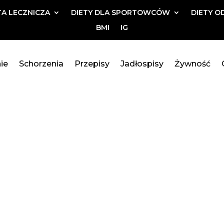
TA LECZNICZA
DIETY DLA SPORTOWCÓW
DIETY O
BMI
IG
ie
Schorzenia
Przepisy
Jadłospisy
Żywność
ANETARNA