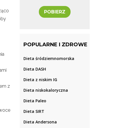
cząco
POBIERZ
oby
POPULARNE I ZDROWE
nia
Dieta śródziemnomorska
Dieta DASH
cami
Dieta z niskim IG
iem z
Dieta niskokaloryczna
Dieta Paleo
owoce
Dieta SIRT
Dieta Andersona